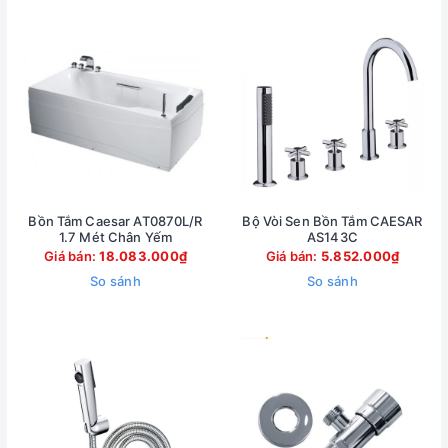
Bồn Tắm Caesar AT0870L/R
Bộ Vòi Sen Bồn Tắm CAESAR
1.7 Mét Chân Yếm
AS143C
Giá bán:
18.083.000₫
Giá bán:
5.852.000₫
So sánh
So sánh