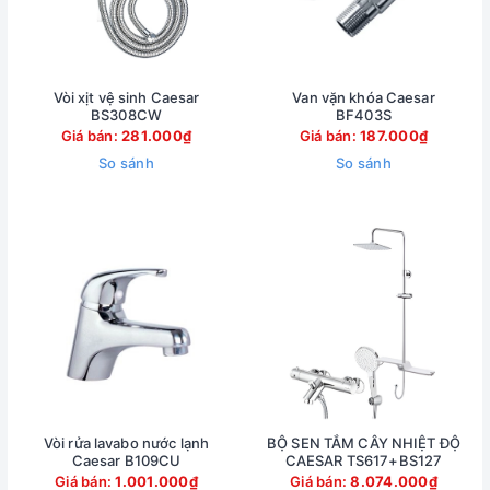
Vòi xịt vệ sinh Caesar
Van vặn khóa Caesar
BS308CW
BF403S
Giá bán:
281.000₫
Giá bán:
187.000₫
So sánh
So sánh
Vòi rửa lavabo nước lạnh
BỘ SEN TẮM CÂY NHIỆT ĐỘ
Caesar B109CU
CAESAR TS617+BS127
Giá bán:
1.001.000₫
Giá bán:
8.074.000₫