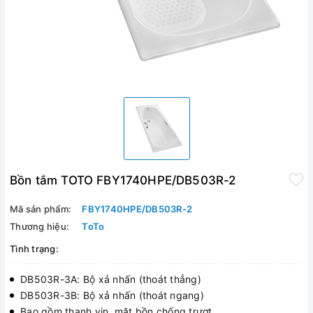
Bồn tắm TOTO FBY1740HPE/DB503R-2
Mã sản phẩm:
FBY1740HPE/DB503R-2
Thương hiệu:
ToTo
Tình trạng:
DB503R-3A: Bộ xả nhấn (thoát thẳng)
DB503R-3B: Bộ xả nhấn (thoát ngang)
Bao gồm thanh vịn, mặt bồn chống trượt