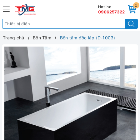
0
Hotline
0906257322
Trang chủ
Bồn Tắm
Bồn tắm độc lập (D-1003)