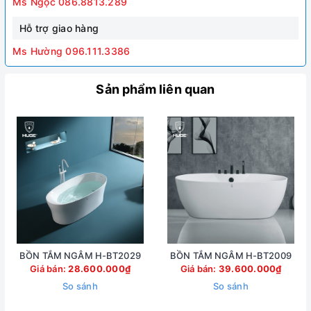
Ms Ngọc 086.8813.289
Hỗ trợ giao hàng
Ms Hường 096.111.3386
Sản phẩm liên quan
BỒN TẮM NGÂM H-BT2029
BỒN TẮM NGÂM H-BT2009
Giá bán:
28.600.000₫
Giá bán:
39.600.000₫
So sánh
So sánh