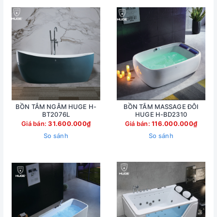
BỒN TẮM NGÂM HUGE H-
BỒN TẮM MASSAGE ĐÔI
BT2076L
HUGE H-BD2310
Giá bán:
31.600.000₫
Giá bán:
116.000.000₫
So sánh
So sánh