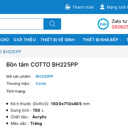
Thanh toán
Mạng lưới 
Zalo tư
09062
 CHỦ
GIỚI THIỆU
THIẾT BỊ VỆ SINH
THIẾT BỊ NHÀ BẾP
O BH225PP
Bồn tắm COTTO BH225PP
Mã sản phẩm:
BH225PP
Thương hiệu:
Cotto
Tình trạng:
Kích thước (DxRxS):
1500x710x405
mm
Dung tích :
150
L
Chất liệu :
Acrylic
Màu sắc :
Trắng