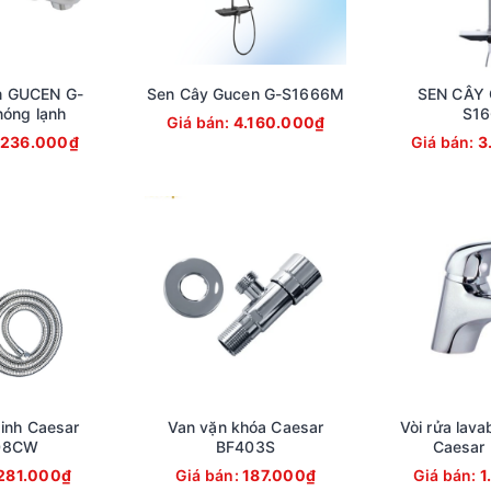
m GUCEN G-
Sen Cây Gucen G-S1666M
SEN CÂY 
óng lạnh
S16
Giá bán:
4.160.000₫
.236.000₫
Giá bán:
3
sinh Caesar
Van vặn khóa Caesar
Vòi rửa lava
08CW
BF403S
Caesar
281.000₫
Giá bán:
187.000₫
Giá bán:
1