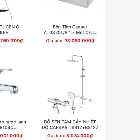
GUCEN G-
Bồn Tắm Caesar
66E
AT0870L/R 1.7 Mét Chân
Yếm
.760.000₫
Giá bán:
18.083.000₫
bo nước lạnh
BỘ SEN TẮM CÂY NHIỆT
 B109CU
ĐỘ CAESAR TS617+BS127
.001.000₫
Giá bán:
8.074.000₫