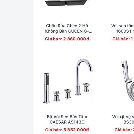
Chậu Rửa Chén 2 Hố
Vòi sen tắ
Không Bàn GUCEN G-
1600S1 n
1200GB3
Giá bán:
2.860.000₫
Giá bán:
1
Bộ Vòi Sen Bồn Tắm
Vòi xịt vệ 
CAESAR AS143C
BS3
Giá bán:
5.852.000₫
Giá bán: