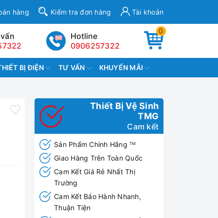
bán hàng
Kiểm tra đơn hàng
Tài khoản
0
 vấn
Hotline
57322
0906257322
THIẾT BỊ ĐIỆN
TƯ VẤN
KHUYẾN MÃI
Thiết Bị Vệ Sinh
TMG
Cam kết
Sản Phẩm Chính Hãng
TM
Giao Hàng Trên Toàn Quốc
Cam Kết Giá Rẻ Nhất Thị
Trường
Cam Kết Bảo Hành Nhanh,
Thuận Tiện