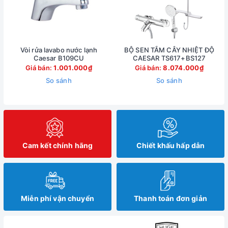
Vòi rửa lavabo nước lạnh
BỘ SEN TẮM CÂY NHIỆT ĐỘ
Caesar B109CU
CAESAR TS617+BS127
Giá bán:
1.001.000₫
Giá bán:
8.074.000₫
So sánh
So sánh
Cam kết chính hãng
Chiết khấu hấp dẫn
Miễn phí vận chuyển
Thanh toán đơn giản