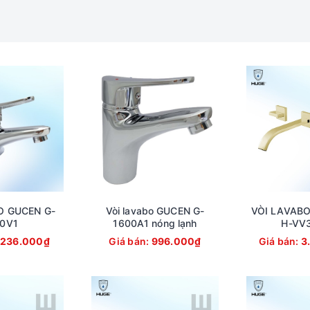
 lavabo Elegant (Brush Gold) H-8600VG-3
O GUCEN G-
Vòi lavabo GUCEN G-
VÒI LAVAB
0V1
1600A1 nóng lạnh
H-VV
.236.000₫
Giá bán:
996.000₫
Giá bán:
3