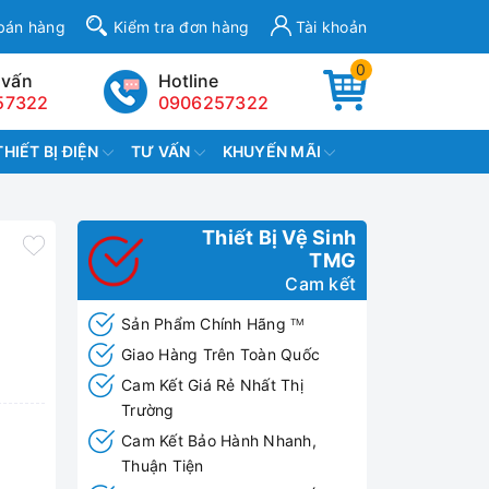
bán hàng
Kiểm tra đơn hàng
Tài khoản
0
 vấn
Hotline
57322
0906257322
THIẾT BỊ ĐIỆN
TƯ VẤN
KHUYẾN MÃI
Thiết Bị Vệ Sinh
TMG
Cam kết
Sản Phẩm Chính Hãng
TM
Giao Hàng Trên Toàn Quốc
Cam Kết Giá Rẻ Nhất Thị
Trường
Cam Kết Bảo Hành Nhanh,
Thuận Tiện