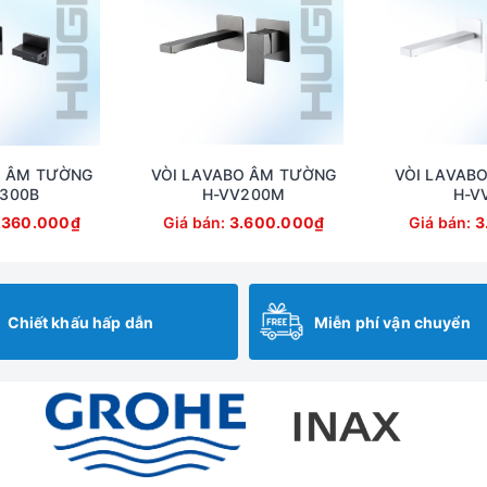
O ÂM TƯỜNG
VÒI LAVABO ÂM TƯỜNG
VÒI LAVAB
300B
H-VV200M
H-V
.360.000₫
Giá bán:
3.600.000₫
Giá bán:
3
Chiết khấu hấp dẫn
Miễn phí vận chuyển