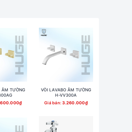
O ÂM TƯỜNG
VÒI LAVABO ÂM TƯỜNG
300AG
H-VV300A
.600.000₫
Giá bán:
3.260.000₫