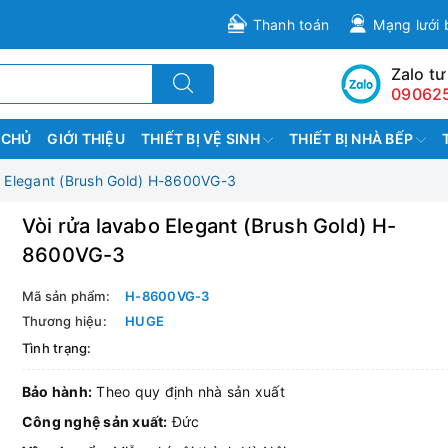
Thanh toán
Mạng lưới 
Zalo tư
09062
 CHỦ
GIỚI THIỆU
THIẾT BỊ VỆ SINH
THIẾT BỊ NHÀ BẾP
o Elegant (Brush Gold) H-8600VG-3
Vòi rửa lavabo Elegant (Brush Gold) H-
8600VG-3
Mã sản phẩm:
H-8600VG-3
Thương hiệu:
HUGE
Tình trạng:
Bảo hành:
Theo quy định nhà sản xuất
Công nghệ sản xuất:
Đức