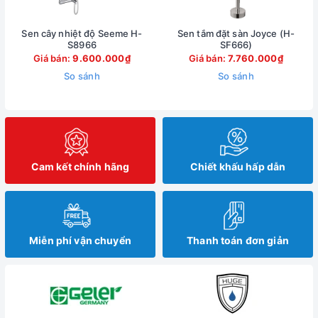
Sen cây nhiệt độ Seeme H-
Sen tắm đặt sàn Joyce (H-
S8966
SF666)
Giá bán:
9.600.000₫
Giá bán:
7.760.000₫
So sánh
So sánh
Cam kết chính hãng
Chiết khấu hấp dẫn
Miễn phí vận chuyển
Thanh toán đơn giản