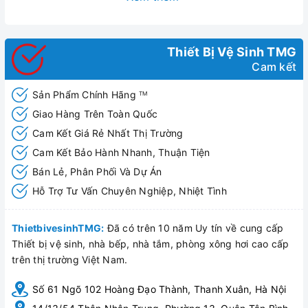
Thiết Bị Vệ Sinh TMG
Cam kết
Sản Phẩm Chính Hãng
TM
Giao Hàng Trên Toàn Quốc
Cam Kết Giá Rẻ Nhất Thị Trường
Cam Kết Bảo Hành Nhanh, Thuận Tiện
Bán Lẻ, Phân Phối Và Dự Án
Hỗ Trợ Tư Vấn Chuyên Nghiệp, Nhiệt Tình
Hình ảnh Vòi lavabo Seeme cao (H-8900A)
ThietbivesinhTMG:
Đã có trên 10 năm Uy tín về cung cấp
Thiết bị vệ sinh, nhà bếp, nhà tắm, phòng xông hơi cao cấp
trên thị trường Việt Nam.
Số 61 Ngõ 102 Hoàng Đạo Thành, Thanh Xuân, Hà Nội