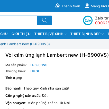
Thanh toán
Mạng lưới 
Zalo tư
09062
 CHỦ
GIỚI THIỆU
THIẾT BỊ VỆ SINH
THIẾT BỊ NHÀ BẾP
 lạnh Lambert new (H-6900VS)
Vòi cảm ứng lạnh Lambert new (H-6900VS)
Mã sản phẩm:
H-6900VS
Thương hiệu:
HUGE
Tình trạng:
Bảo hành:
Theo quy định nhà sản xuất
Công nghệ sản xuất:
Đức
Vận chuyển:
Miễn phí nội thành Hà Nội