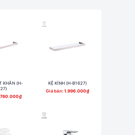
 KHĂN (H-
KỆ KÍNH (H-B1627)
27)
Giá bán:
1.996.000₫
.760.000₫