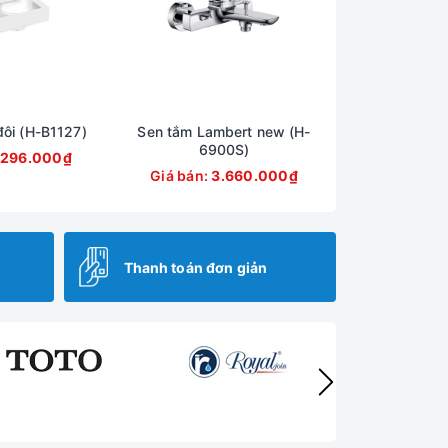
đôi (H-B1127)
Sen tắm Lambert new (H-
6900S)
.296.000₫
Giá bán:
3.660.000₫
Thanh toán đơn giản