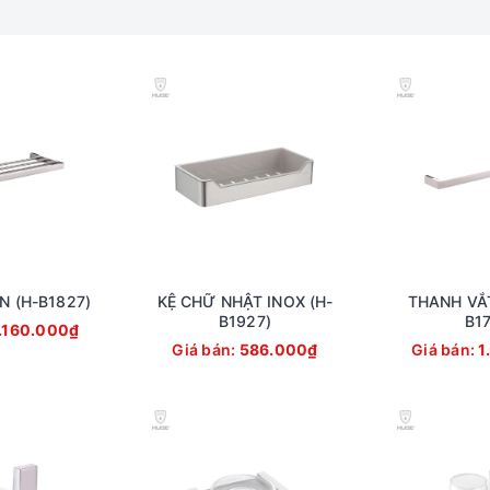
òi lavabo Lambert new (H-6900VS)
N (H-B1827)
KỆ CHỮ NHẬT INOX (H-
THANH VẮT
B1927)
B17
.160.000₫
Giá bán:
586.000₫
Giá bán:
1