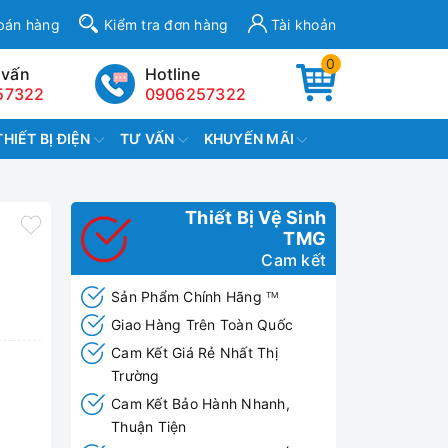
bán hàng
Kiểm tra đơn hàng
Tài khoản
0
 vấn
Hotline
57322
0906257322
THIẾT BỊ ĐIỆN
TƯ VẤN
KHUYẾN MÃI
Thiết Bị Vệ Sinh
TMG
Cam kết
Sản Phẩm Chính Hãng
TM
Giao Hàng Trên Toàn Quốc
Cam Kết Giá Rẻ Nhất Thị
Trường
Cam Kết Bảo Hành Nhanh,
Thuận Tiện