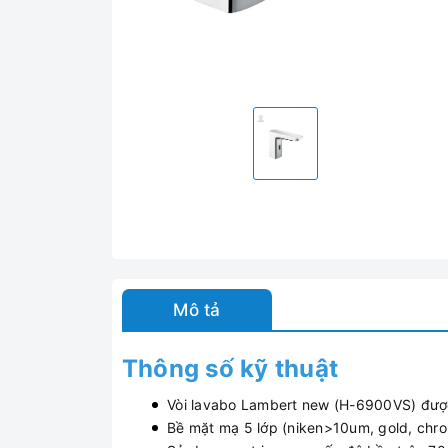
Mô tả
Thông số kỹ thuật
Vòi lavabo Lambert new (H-6900VS) được
Bề mặt mạ 5 lớp (niken>10um, gold, ch