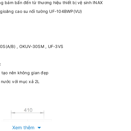
ống bám bẩn đến từ thương hiệu thiết bị vệ sinh INAX
gioăng cao su nối tường UF-104BWP(VU)
120S(A/B) , OKUV-30SM , UF-3VS
c
g tạo nên không gian đẹp
 nước với mục xả 2L
Xem thêm