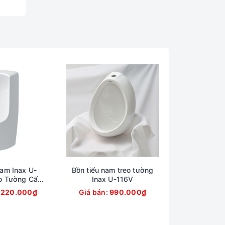
am Inax U-
Bồn tiểu nam treo tường
o Tường Cấp
Inax U-116V
m
.220.000₫
Giá bán:
990.000₫