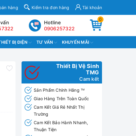
bán hàng
Kiểm tra đơn hàng
Tài khoản
0
 vấn
Hotline
57322
0906257322
THIẾT BỊ ĐIỆN
TƯ VẤN
KHUYẾN MÃI
Thiết Bị Vệ Sinh
TMG
Cam kết
Sản Phẩm Chính Hãng
TM
Giao Hàng Trên Toàn Quốc
Cam Kết Giá Rẻ Nhất Thị
Trường
Cam Kết Bảo Hành Nhanh,
Thuận Tiện