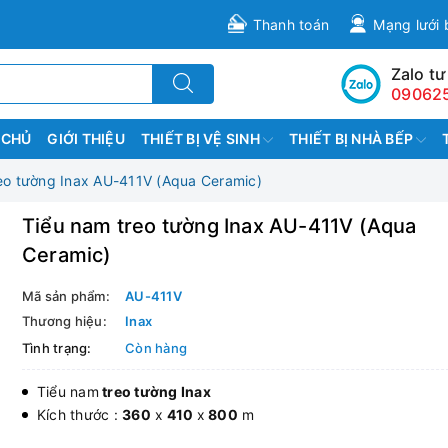
Thanh toán
Mạng lưới 
Zalo tư
09062
 CHỦ
GIỚI THIỆU
THIẾT BỊ VỆ SINH
THIẾT BỊ NHÀ BẾP
eo tường Inax AU-411V (Aqua Ceramic)
Tiểu nam treo tường Inax AU-411V (Aqua
Ceramic)
Mã sản phẩm:
AU-411V
Thương hiệu:
Inax
Tình trạng:
Còn hàng
Tiểu nam
treo tường Inax
Kích thước :
360
x
410
x
800
m