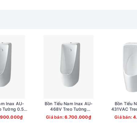
am Inax AU-
Bồn Tiểu Nam Inax AU-
Bồn Tiểu N
 Tường 0.5L
468V Treo Tường
431VAC Tre
 Âm
AquaCeramic 0.5L
Â
.900.000₫
Giá bán:
6.700.000₫
Giá bán:
4