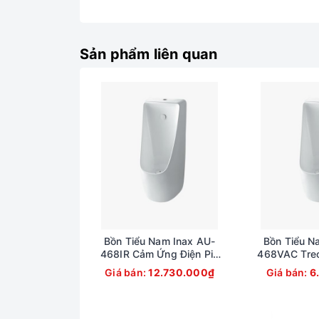
Sản phẩm liên quan
Bồn Tiểu Nam Inax AU-
Bồn Tiểu N
468IR Cảm Ứng Điện Pin
468VAC Treo
0.5 Lít Tiết Kiệm Nước
Cấp
Giá bán:
12.730.000₫
Giá bán:
6