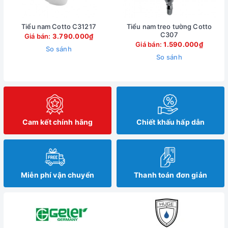
Tiểu nam Cotto C31217
Tiểu nam treo tường Cotto
C307
Giá bán:
3.790.000₫
Giá bán:
1.590.000₫
So sánh
So sánh
Cam kết chính hãng
Chiết khấu hấp dẫn
Miễn phí vận chuyển
Thanh toán đơn giản