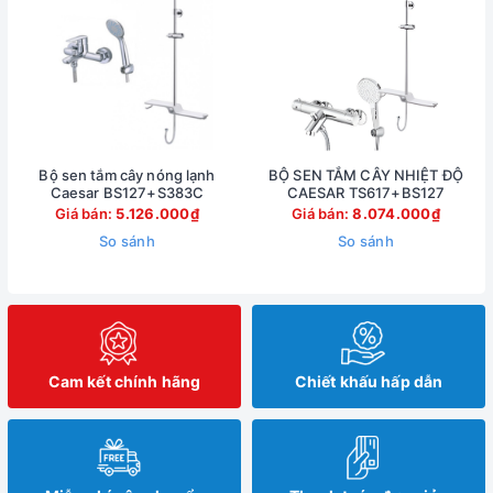
Bộ sen tắm cây nóng lạnh
BỘ SEN TẮM CÂY NHIỆT ĐỘ
Caesar BS127+S383C
CAESAR TS617+BS127
Giá bán:
5.126.000₫
Giá bán:
8.074.000₫
So sánh
So sánh
Cam kết chính hãng
Chiết khấu hấp dẫn