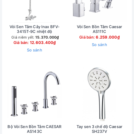
Vòi Sen Tắm Cây Inax BFV-
Vòi Sen Bồn Tắm Caesar
3415T-9C nhiệt độ
AS111C
Giá bán:
6.259.000₫
Giá niêm yết:
15.370.000₫
Giá bán:
12.603.400₫
So sánh
So sánh
Bộ Vòi Sen Bồn Tắm CAESAR
Tay sen 3 chế độ Caesar
AS143C
SH237V