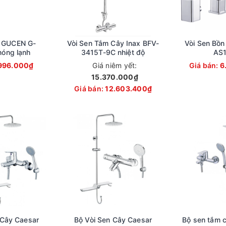
o GUCEN G-
Vòi Sen Tắm Cây Inax BFV-
Vòi Sen Bồn
óng lạnh
3415T-9C nhiệt độ
AS1
996.000₫
Giá niêm yết:
Giá bán:
6
15.370.000₫
Giá bán:
12.603.400₫
 Cây Caesar
Bộ Vòi Sen Cây Caesar
Bộ sen tắm c