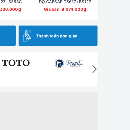
127+S383C
ĐỘ CAESAR TS617+BS127
.126.000₫
Giá bán:
8.074.000₫
Thanh toán đơn giản