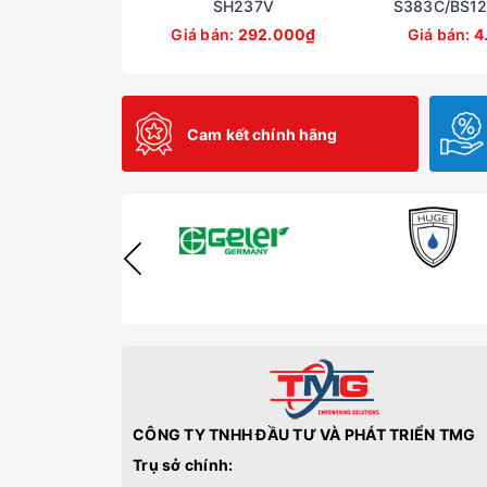
SH237V
S383C/BS12
Giá bán:
292.000₫
Giá bán:
4
Cam kết chính hãng
CÔNG TY TNHH ĐẦU TƯ VÀ PHÁT TRIỂN TMG
Trụ sở chính: