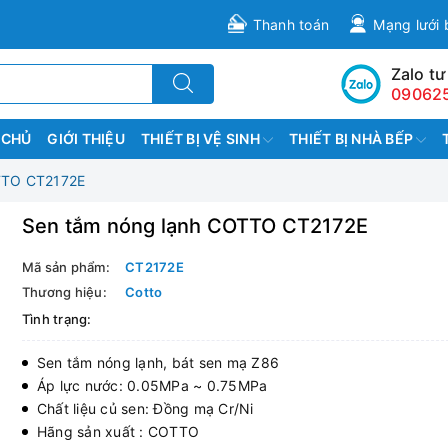
Thanh toán
Mạng lưới 
Zalo tư
09062
 CHỦ
GIỚI THIỆU
THIẾT BỊ VỆ SINH
THIẾT BỊ NHÀ BẾP
TTO CT2172E
Sen tắm nóng lạnh COTTO CT2172E
Mã sản phẩm:
CT2172E
Thương hiệu:
Cotto
Tình trạng:
Sen tắm nóng lạnh, bát sen mạ Z86
Áp lực nước: 0.05MPa ~ 0.75MPa
Chất liệu củ sen: Đồng mạ Cr/Ni
Hãng sản xuất : COTTO