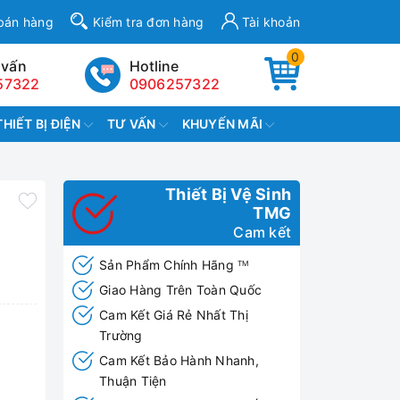
bán hàng
Kiểm tra đơn hàng
Tài khoản
0
 vấn
Hotline
57322
0906257322
THIẾT BỊ ĐIỆN
TƯ VẤN
KHUYẾN MÃI
Thiết Bị Vệ Sinh
TMG
Cam kết
Sản Phẩm Chính Hãng
TM
Giao Hàng Trên Toàn Quốc
Cam Kết Giá Rẻ Nhất Thị
Trường
Cam Kết Bảo Hành Nhanh,
Thuận Tiện