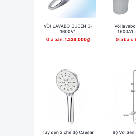
VÒI LAVABO GUCEN G-
Vòi lavab
1600V1
1600A1 n
Giá bán:
1.236.000₫
Giá bán:
Tay sen 3 chế độ Caesar
Bộ Vòi Sen