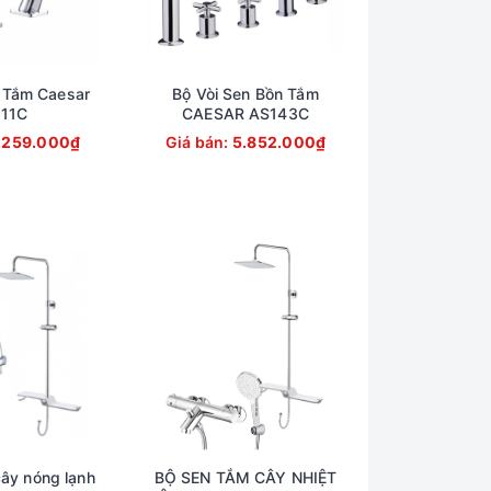
 Tắm Caesar
Bộ Vòi Sen Bồn Tắm
11C
CAESAR AS143C
.259.000₫
Giá bán:
5.852.000₫
ây nóng lạnh
BỘ SEN TẮM CÂY NHIỆT