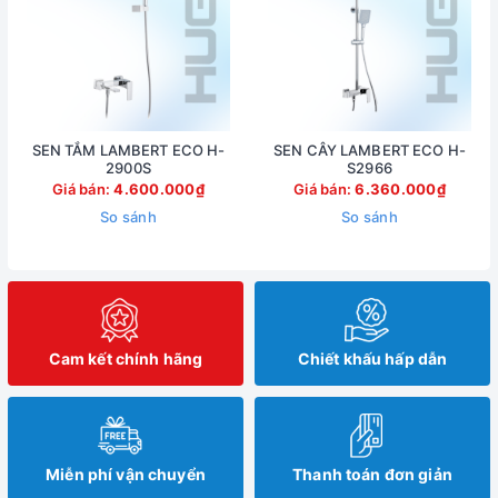
SEN TẮM LAMBERT ECO H-
SEN CÂY LAMBERT ECO H-
2900S
S2966
Giá bán:
4.600.000₫
Giá bán:
6.360.000₫
So sánh
So sánh
Cam kết chính hãng
Chiết khấu hấp dẫn
Miễn phí vận chuyển
Thanh toán đơn giản