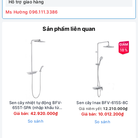
Hỗ trợ giao hàng
Ms Hường 096.111.3386
Sản phẩm liên quan
18%
Sen cây nhiệt tự động BFV-
Sen cây Inax BFV-615S-8C
655T-SPA (nhập khẩu từ
Giá niêm yết:
12.210.000₫
Nhật)
Giá bán:
42.920.000₫
Giá bán:
10.012.200₫
So sánh
So sánh