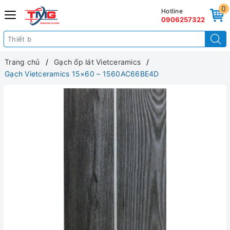
0
Hotline
0906257322
Trang chủ
Gạch ốp lát Vietceramics
Gạch Vietceramics 15×60 – 1560AC66BE4D