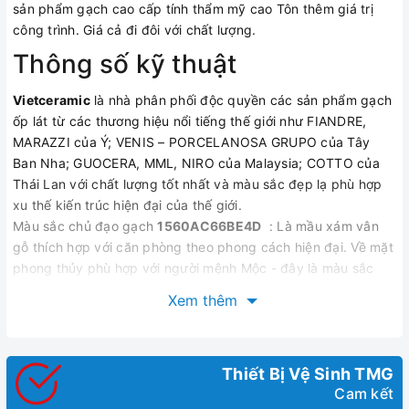
sản phẩm gạch cao cấp tính thẩm mỹ cao Tôn thêm giá trị
công trình. Giá cả đi đôi với chất lượng.
Thông số kỹ thuật
Vietceramic
là nhà phân phối độc quyền các sản phẩm gạch
ốp lát từ các thương hiệu nổi tiếng thế giới như FIANDRE,
MARAZZI của Ý; VENIS – PORCELANOSA GRUPO của Tây
Ban Nha; GUOCERA, MML, NIRO của Malaysia; COTTO của
Thái Lan với chất lượng tốt nhất và màu sắc đẹp lạ phù hợp
xu thế kiến trúc hiện đại của thế giới.
Màu sắc chủ đạo gạch
1560AC66BE4D
: Là mầu xám vân
gỗ thích hợp với căn phòng theo phong cách hiện đại. Về mặt
phong thủy phù hợp với người mệnh Mộc - đây là màu sắc
thịnh vượng luôn mang lại niềm vui và may mắn cho chủ nhà.
Xem thêm
Thông tin sản phẩm
Mã sản phẩm:
1560AC66BE4D
Loại gạch:
Granite
là một dạng đá nhân tạo đồng
Thiết Bị Vệ Sinh TMG
chất, từ đáy đến bề mặt cùng một chất liệu.Cốt liệu
Cam kết
chính để sản xuất gạch granite gồm 70% tràng thạch