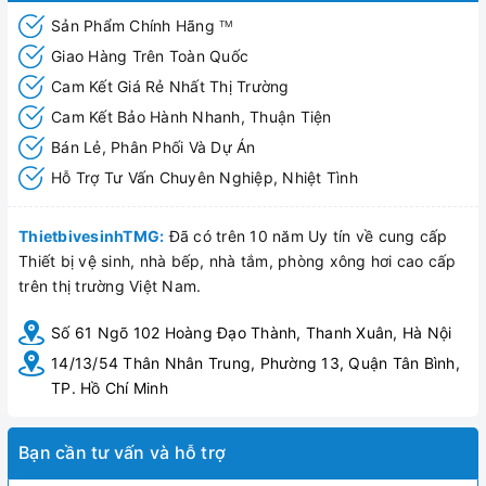
và 30% đất sét cùng một số phụ gia khác.Gạch Granite
Sản Phẩm Chính Hãng
TM
được sản xuất theo quy trình: phối liệu được nghiền
Giao Hàng Trên Toàn Quốc
mịn, pha màu, sấy thành bột, tạo hình trên máy ép, sau
Cam Kết Giá Rẻ Nhất Thị Trường
đó sấy khô và đem nung ở nhiệt độ khoảng 1200-1220
Cam Kết Bảo Hành Nhanh, Thuận Tiện
Oc.
Nhờ bột màu trộn trong cốt liệu nên gạch không bị bay
Bán Lẻ, Phân Phối Và Dự Án
màu.
Hỗ Trợ Tư Vấn Chuyên Nghiệp, Nhiệt Tình
Gạch được sản xuất đúng quy chuẩn sẽ có độ dày
nhất định, độ cứng cao và độ hút nước rất thấp (nhỏ
ThietbivesinhTMG:
Đã có trên 10 năm Uy tín về cung cấp
hơn 0,05%). Do kết cấu nén chặt nên xương gạch
Thiết bị vệ sinh, nhà bếp, nhà tắm, phòng xông hơi cao cấp
cứng, không có lỗ rỗng (mao mạch) và không bị rạn
trên thị trường Việt Nam.
nứt, ố mốc hay rêu bám theo thời gian.
Số 61 Ngõ 102 Hoàng Đạo Thành, Thanh Xuân, Hà Nội
14/13/54 Thân Nhân Trung, Phường 13, Quận Tân Bình,
TP. Hồ Chí Minh
Bạn cần tư vấn và hỗ trợ