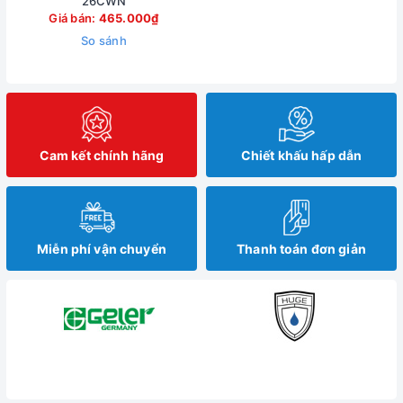
26CWN
Giá bán:
465.000₫
So sánh
Cam kết chính hãng
Chiết khấu hấp dẫn
Miễn phí vận chuyển
Thanh toán đơn giản