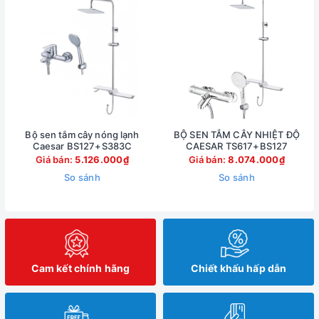
Bộ sen tắm cây nóng lạnh
BỘ SEN TẮM CÂY NHIỆT ĐỘ
Caesar BS127+S383C
CAESAR TS617+BS127
Giá bán:
5.126.000₫
Giá bán:
8.074.000₫
So sánh
So sánh
Cam kết chính hãng
Chiết khấu hấp dẫn