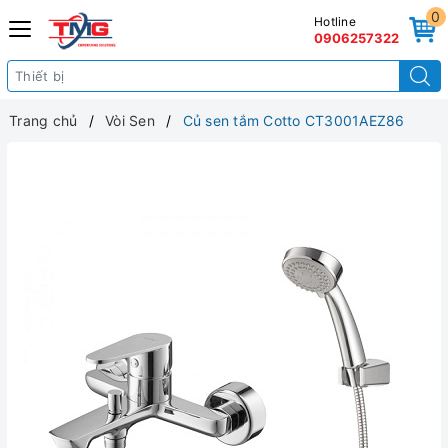
0
Hotline
0906257322
Trang chủ
Vòi Sen
Củ sen tắm Cotto CT3001AEZ86