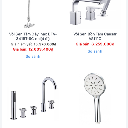
Vòi Sen Tắm Cây Inax BFV-
Vòi Sen Bồn Tắm Caesar
3415T-9C nhiệt độ
AS111C
Giá bán:
6.259.000₫
Giá niêm yết:
15.370.000₫
Giá bán:
12.603.400₫
So sánh
So sánh