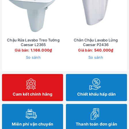
Chậu Rửa Lavabo Treo Tường
Chân Chậu Lavabo Lửng
Caesar L2365
Caesar P2436
Giá bán:
1.166.000₫
Giá bán:
540.000₫
So sánh
So sánh
Cam kết chính hãng
Chiết khấu hấp dẫn
Miễn phí vận chuyển
Thanh toán đơn giản