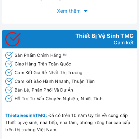
Khi ngắm nhìn hàng loạt những mẫu thiết kế
chậu rửa lavabo
Xem thêm
Royal
bạn chắc chắn sẽ bị mê hoặc bởi chúng cực kỳ đa
dạng về mẫu mã. Các mẫu chậu rửa Royal này được thiết kế
thủ công độc đáo, toát lên sự tinh tế nên dễ dàng kết hợp với
Thiết Bị Vệ Sinh TMG
bất kỳ không gian phòng tắm nào.
Chậu rửa treo tường
Cam kết
Royal RA-8114T
còn thu hút người dùng bởi thiết kế hiện đại,
sang trọng, độc đáo đem đến cho không gian phòng tắm sự
Sản Phẩm Chính Hãng
TM
khác biệt.
Giao Hàng Trên Toàn Quốc
Cam Kết Giá Rẻ Nhất Thị Trường
Cam Kết Bảo Hành Nhanh, Thuận Tiện
Bán Lẻ, Phân Phối Và Dự Án
Hỗ Trợ Tư Vấn Chuyên Nghiệp, Nhiệt Tình
ThietbivesinhTMG:
Đã có trên 10 năm Uy tín về cung cấp
Thiết bị vệ sinh, nhà bếp, nhà tắm, phòng xông hơi cao cấp
trên thị trường Việt Nam.