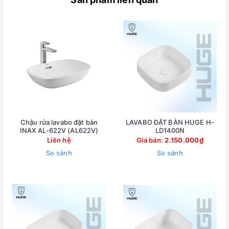
Chậu rửa lavabo đặt bàn
LAVABO ĐẶT BÀN HUGE H-
INAX AL-622V (AL622V)
LD1400N
Liên hệ
Giá bán:
2.150.000₫
So sánh
So sánh