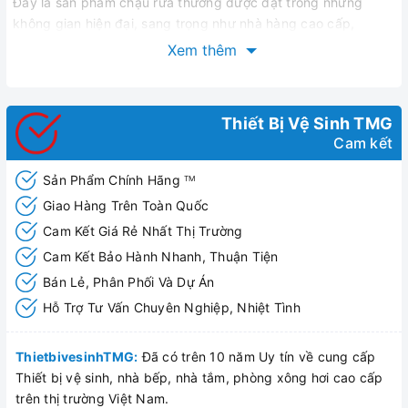
Đây là sản phẩm chậu rửa thường được đặt trong những
không gian hiện đại, sang trọng như nhà hàng cao cấp,
khách sạn, khu nghỉ dưỡng,…
Xem thêm
Khi ngắm nhìn hàng loạt những mẫu thiết kế
chậu rửa lavabo
Royal
bạn chắc chắn sẽ bị mê hoặc bởi chúng cực kỳ đa
dạng về mẫu mã. Các mẫu chậu rửa Royal này được thiết kế
Thiết Bị Vệ Sinh TMG
thủ công độc đáo, toát lên sự tinh tế nên dễ dàng kết hợp với
Cam kết
bất kỳ không gian phòng tắm nào.
Chậu rửa treo trường
Royal RA-1016
còn thu hút người dùng bởi thiết kế hiện đại,
Sản Phẩm Chính Hãng
TM
sang trọng, độc đáo đem đến cho không gian phòng tắm sự
Giao Hàng Trên Toàn Quốc
khác biệt.
Cam Kết Giá Rẻ Nhất Thị Trường
Cam Kết Bảo Hành Nhanh, Thuận Tiện
Bán Lẻ, Phân Phối Và Dự Án
Hỗ Trợ Tư Vấn Chuyên Nghiệp, Nhiệt Tình
ThietbivesinhTMG:
Đã có trên 10 năm Uy tín về cung cấp
Thiết bị vệ sinh, nhà bếp, nhà tắm, phòng xông hơi cao cấp
trên thị trường Việt Nam.