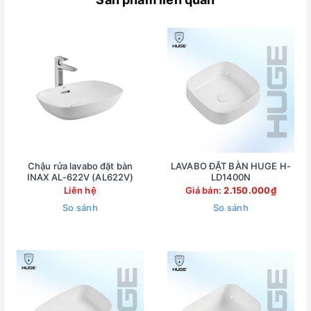
Chậu rửa lavabo đặt bàn
LAVABO ĐẶT BÀN HUGE H-
INAX AL-622V (AL622V)
LD1400N
Liên hệ
Giá bán:
2.150.000₫
So sánh
So sánh