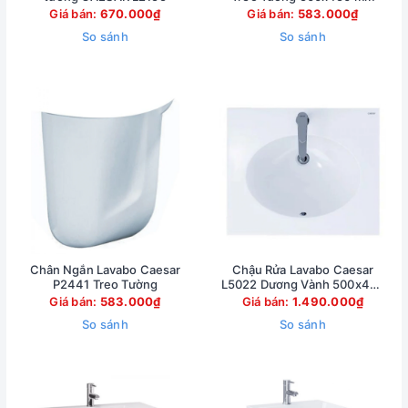
Giá bán:
670.000₫
Giá bán:
583.000₫
So sánh
So sánh
Chân Ngắn Lavabo Caesar
Chậu Rửa Lavabo Caesar
P2441 Treo Tường
L5022 Dương Vành 500x420
mm
Giá bán:
583.000₫
Giá bán:
1.490.000₫
So sánh
So sánh