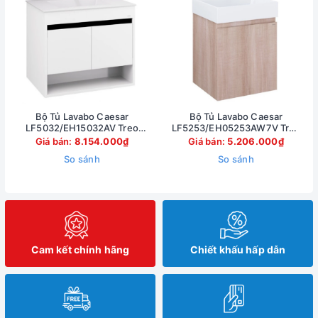
Bộ Tủ Lavabo Caesar
Bộ Tủ Lavabo Caesar
LF5032/EH15032AV Treo
LF5253/EH05253AW7V Treo
Tường 750x500mm
Tường 500x450mm
Giá bán:
8.154.000₫
Giá bán:
5.206.000₫
So sánh
So sánh
Cam kết chính hãng
Chiết khấu hấp dẫn