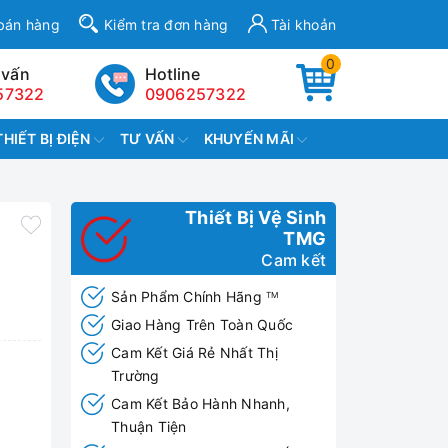
bán hàng
Kiểm tra đơn hàng
Tài khoản
0
 vấn
Hotline
57322
0906257322
THIẾT BỊ ĐIỆN
TƯ VẤN
KHUYẾN MÃI
Thiết Bị Vệ Sinh
TMG
Cam kết
Sản Phẩm Chính Hãng
TM
Giao Hàng Trên Toàn Quốc
Cam Kết Giá Rẻ Nhất Thị
Trường
Cam Kết Bảo Hành Nhanh,
Thuận Tiện