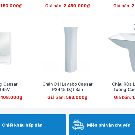
.150.000₫
Giá bán:
2.450.000₫
Giá bán:
2
g Caesar
Chân Dài Lavabo Caesar
Chậu Rửa L
145V
P2445 Đặt Sàn
Tường Cae
.408.000₫
Giá bán:
583.000₫
Giá bán:
1
Chiết khấu hấp dẫn
Miễn phí vận chuyển