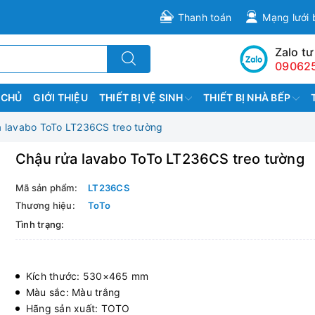
Thanh toán
Mạng lưới 
Zalo tư
09062
 CHỦ
GIỚI THIỆU
THIẾT BỊ VỆ SINH
THIẾT BỊ NHÀ BẾP
a lavabo ToTo LT236CS treo tường
Chậu rửa lavabo ToTo LT236CS treo tường
Mã sản phẩm:
LT236CS
Thương hiệu:
ToTo
Tình trạng:
Kích thước: 530×465 mm
Màu sắc: Màu trắng
Hãng sản xuất: TOTO