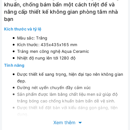
khuẩn, chống bám bẩn một cách triệt để và
nâng cấp thiết kế không gian phòng tắm nhà
bạn
Kích thước và tỷ lệ
Màu sắc: Trắng
Kích thước: 435x435x165 mm
Tráng men công nghệ Aqua Ceramic
Nhiệt độ nung lên tới 1280 độ
Tính năng
Được thiết kế sang trọng, hiện đại tạo nên không gian
đẹp.
Đường nét uyển chuyển đầy cảm xúc
Sản phẩm được làm bằng chất liệu men sứ giúp độ
trắng bóng cao chống khuẩn bám bẩn dễ vệ sinh.
Được thiết kế đặt bàn với kiểu dáng gọn gàng, tiện
dụng.
Thương hiệu HUGE – từ ĐỨC (Châu Âu).
Xem thêm