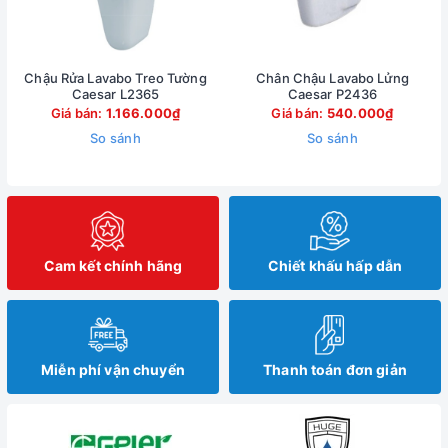
Chậu Rửa Lavabo Treo Tường
Chân Chậu Lavabo Lửng
Caesar L2365
Caesar P2436
Giá bán:
1.166.000₫
Giá bán:
540.000₫
So sánh
So sánh
Cam kết chính hãng
Chiết khấu hấp dẫn
Miễn phí vận chuyển
Thanh toán đơn giản