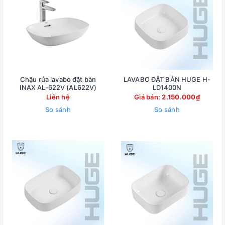
Chậu rửa lavabo đặt bàn
LAVABO ĐẶT BÀN HUGE H-
INAX AL-622V (AL622V)
LD1400N
Liên hệ
Giá bán:
2.150.000₫
So sánh
So sánh