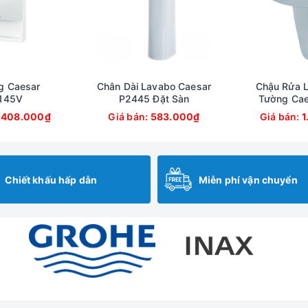
VABO ĐẶT BÀN HUGE (H-LK2600)
g Caesar
Chân Dài Lavabo Caesar
Chậu Rửa L
145V
P2445 Đặt Sàn
Tường Cae
.408.000₫
Giá bán:
583.000₫
Giá bán:
1
Chiết khấu hấp dẫn
Miễn phí vận chuyển