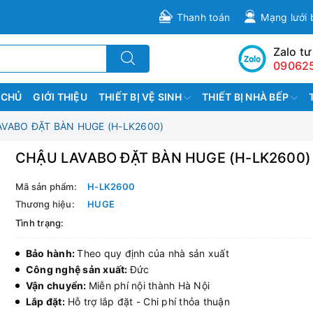
Thanh toán
Mạng lưới 
Zalo tư
09062
 CHỦ
GIỚI THIỆU
THIẾT BỊ VỆ SINH
THIẾT BỊ NHÀ BẾP
VABO ĐẶT BÀN HUGE (H-LK2600)
CHẬU LAVABO ĐẶT BÀN HUGE (H-LK2600)
Mã sản phẩm:
H-LK2600
Thương hiệu:
HUGE
Tình trạng:
Bảo hành:
Theo quy định của nhà sản xuất
Công nghệ sản xuất:
Đức
Vận chuyển:
Miễn phí nội thành Hà Nội
Lắp đặt:
Hỗ trợ lắp đặt - Chi phí thỏa thuận