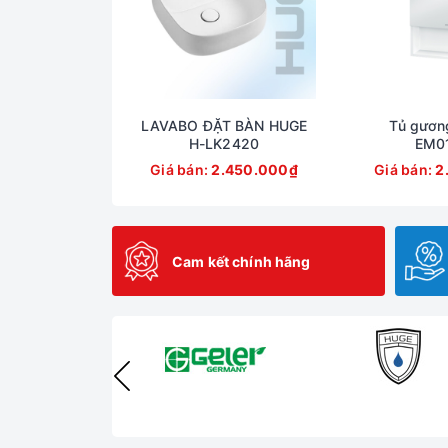
CHẬU LA
LAVABO ĐẶT BÀN HUGE
Tủ gươn
H-LK2420
EM0
Giá bán:
2.450.000₫
Giá bán:
2
Cam kết chính hãng