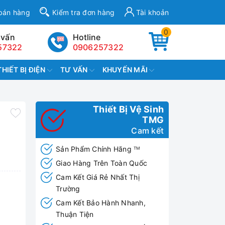
bán hàng
Kiểm tra đơn hàng
Tài khoản
0
 vấn
Hotline
57322
0906257322
THIẾT BỊ ĐIỆN
TƯ VẤN
KHUYẾN MÃI
Thiết Bị Vệ Sinh
TMG
Cam kết
Sản Phẩm Chính Hãng
TM
Giao Hàng Trên Toàn Quốc
Cam Kết Giá Rẻ Nhất Thị
Trường
Cam Kết Bảo Hành Nhanh,
Thuận Tiện