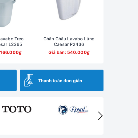
avabo Treo
Chân Chậu Lavabo Lửng
sar L2365
Caesar P2436
.166.000₫
Giá bán:
540.000₫
Thanh toán đơn giản