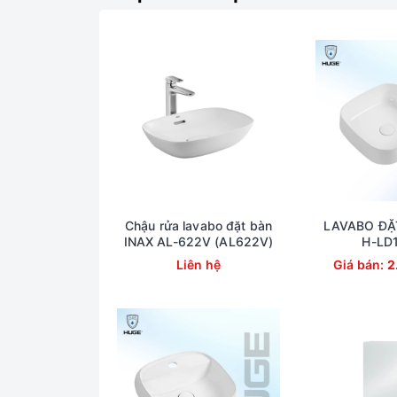
Chậu rửa lavabo đặt bàn
LAVABO ĐẶ
INAX AL-622V (AL622V)
H-LD
CHẬU LA
Liên hệ
Giá bán:
2