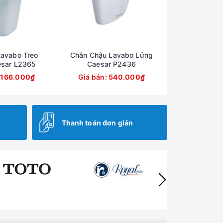
avabo Treo
Chân Chậu Lavabo Lửng
sar L2365
Caesar P2436
.166.000₫
Giá bán:
540.000₫
Thanh toán đơn giản