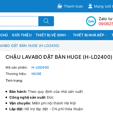
Thanh toán
Mạng lưới 
Zalo tư
09062
 CHỦ
GIỚI THIỆU
THIẾT BỊ VỆ SINH
THIẾT BỊ NHÀ BẾP
VABO ĐẶT BÀN HUGE (H-LD2400)
CHẬU LAVABO ĐẶT BÀN HUGE (H-LD2400)
Mã sản phẩm:
H-LD2400
Thương hiệu:
HUGE
Tình trạng:
Bảo hành:
Theo quy định của nhà sản xuất
Công nghệ sản xuất:
Đức
Vận chuyển:
Miễn phí nội thành Hà Nội
Lắp đặt:
Hỗ trợ lắp đặt - Chi phí thỏa thuận