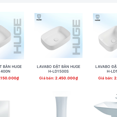
T BÀN HUGE
LAVABO ĐẶT BÀN HUGE
LAVABO ĐẶ
1400N
H-LD1500S
H-LD
VABO ĐẶT BÀN HUGE (H-LD2400)
.150.000₫
Giá bán:
2.450.000₫
Giá bán:
2