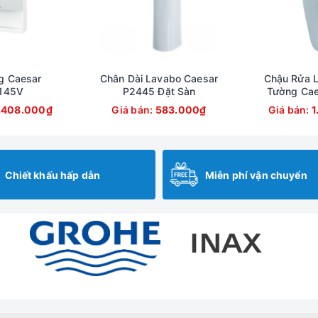
g Caesar
Chân Dài Lavabo Caesar
Chậu Rửa L
145V
P2445 Đặt Sàn
Tường Cae
.408.000₫
Giá bán:
583.000₫
Giá bán:
1
Chiết khấu hấp dẫn
Miễn phí vận chuyển