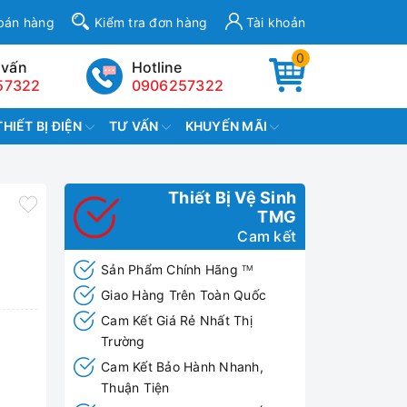
bán hàng
Kiểm tra đơn hàng
Tài khoản
0
 vấn
Hotline
57322
0906257322
THIẾT BỊ ĐIỆN
TƯ VẤN
KHUYẾN MÃI
Thiết Bị Vệ Sinh
TMG
Cam kết
Sản Phẩm Chính Hãng
TM
Giao Hàng Trên Toàn Quốc
Cam Kết Giá Rẻ Nhất Thị
Trường
Cam Kết Bảo Hành Nhanh,
Thuận Tiện