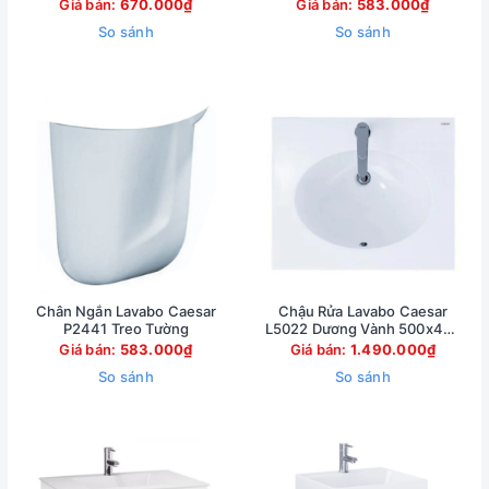
Giá bán:
670.000₫
Giá bán:
583.000₫
So sánh
So sánh
Chân Ngắn Lavabo Caesar
Chậu Rửa Lavabo Caesar
P2441 Treo Tường
L5022 Dương Vành 500x420
mm
Giá bán:
583.000₫
Giá bán:
1.490.000₫
So sánh
So sánh