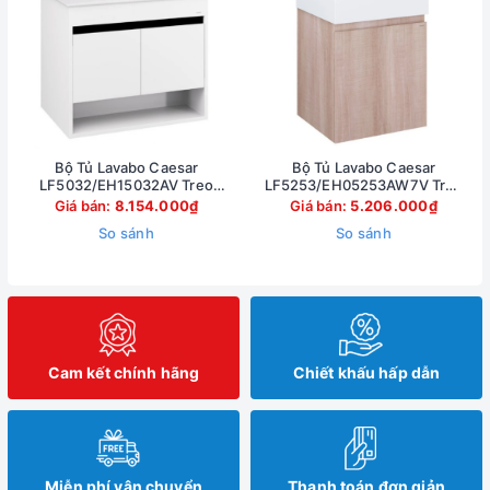
Bộ Tủ Lavabo Caesar
Bộ Tủ Lavabo Caesar
LF5032/EH15032AV Treo
LF5253/EH05253AW7V Treo
Tường 750x500mm
Tường 500x450mm
Giá bán:
8.154.000₫
Giá bán:
5.206.000₫
So sánh
So sánh
Cam kết chính hãng
Chiết khấu hấp dẫn
Miễn phí vận chuyển
Thanh toán đơn giản