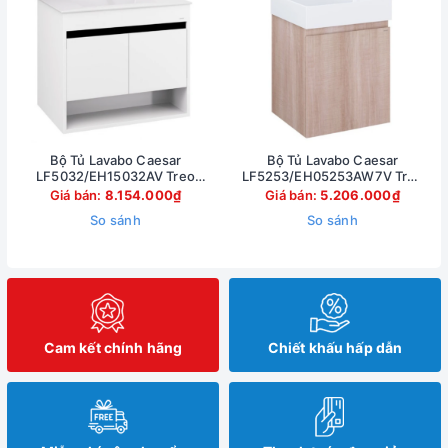
Bộ Tủ Lavabo Caesar
Bộ Tủ Lavabo Caesar
LF5032/EH15032AV Treo
LF5253/EH05253AW7V Treo
Tường 750x500mm
Tường 500x450mm
Giá bán:
8.154.000₫
Giá bán:
5.206.000₫
So sánh
So sánh
Cam kết chính hãng
Chiết khấu hấp dẫn