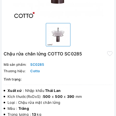
Chậu rửa chân lửng COTTO SC0285
Mã sản phẩm:
SC0285
Thương hiệu:
Cotto
Tình trạng:
Xuất xứ
: Nhập khẩu
Thái Lan
Kích thước(RxDxS) :
500
x
500
x
390
mm
Loại : Chậu rửa mặt chân lửng
Màu :
Trắng
Trọng lượng :
13
kg