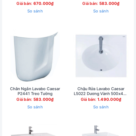
Giá bán:
670.000₫
Giá bán:
583.000₫
So sánh
So sánh
Chân Ngắn Lavabo Caesar
Chậu Rửa Lavabo Caesar
P2441 Treo Tường
L5022 Dương Vành 500x420
mm
Giá bán:
583.000₫
Giá bán:
1.490.000₫
So sánh
So sánh