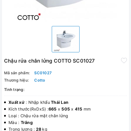
Chậu rửa chân lửng COTTO SC01027
Mã sản phẩm:
SC01027
Thương hiệu:
Cotto
Tình trạng:
Xuất xứ
: Nhập khẩu
Thái Lan
Kích thước(RxDxS) :
665
x
505
x
415
mm
Loại : Chậu rửa mặt chân lửng
Màu :
Trắng
Trọng lượng :
28
kg