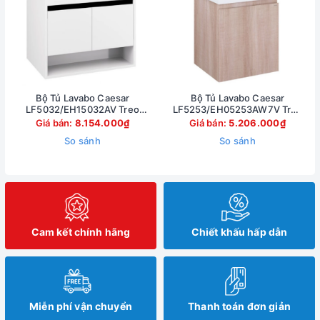
Bộ Tủ Lavabo Caesar
Bộ Tủ Lavabo Caesar
LF5032/EH15032AV Treo
LF5253/EH05253AW7V Treo
Tường 750x500mm
Tường 500x450mm
Giá bán:
8.154.000₫
Giá bán:
5.206.000₫
So sánh
So sánh
Cam kết chính hãng
Chiết khấu hấp dẫn
Miễn phí vận chuyển
Thanh toán đơn giản