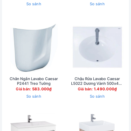
So sánh
So sánh
Chân Ngắn Lavabo Caesar
Chậu Rửa Lavabo Caesar
P2441 Treo Tường
L5022 Dương Vành 500x420
mm
Giá bán:
583.000₫
Giá bán:
1.490.000₫
So sánh
So sánh