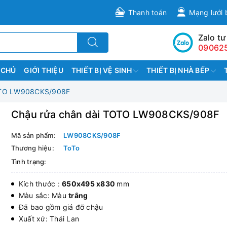
Thanh toán
Mạng lưới 
Zalo tư
09062
 CHỦ
GIỚI THIỆU
THIẾT BỊ VỆ SINH
THIẾT BỊ NHÀ BẾP
OTO LW908CKS/908F
Chậu rửa chân dài TOTO LW908CKS/908F
Mã sản phẩm:
LW908CKS/908F
Thương hiệu:
ToTo
Tình trạng:
Kích thước :
650x495 x830
mm
Màu sắc: Màu
trắng
Đã bao gồm giá đỡ chậu
Xuất xứ: Thái Lan