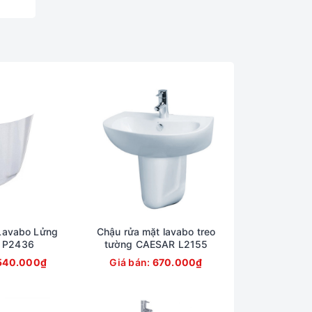
Lavabo Lửng
Chậu rửa mặt lavabo treo
 P2436
tường CAESAR L2155
540.000₫
Giá bán:
670.000₫