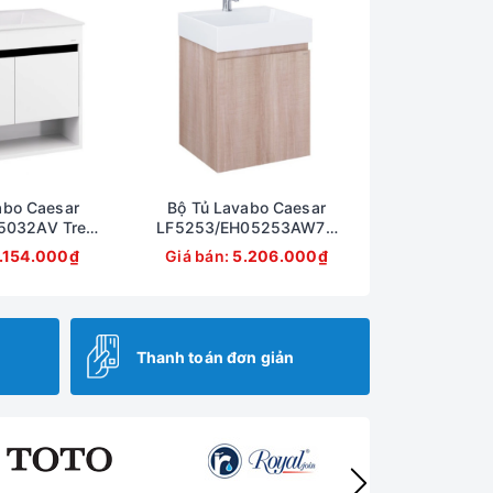
abo Caesar
Bộ Tủ Lavabo Caesar
5032AV Treo
LF5253/EH05253AW7V
50x500mm
Treo Tường 500x450mm
.154.000₫
Giá bán:
5.206.000₫
Thanh toán đơn giản