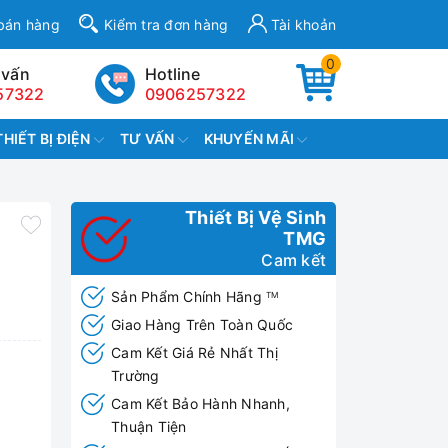
bán hàng
Kiểm tra đơn hàng
Tài khoản
0
 vấn
Hotline
57322
0906257322
THIẾT BỊ ĐIỆN
TƯ VẤN
KHUYẾN MÃI
Thiết Bị Vệ Sinh
TMG
Cam kết
Sản Phẩm Chính Hãng
TM
Giao Hàng Trên Toàn Quốc
Cam Kết Giá Rẻ Nhất Thị
Trường
Cam Kết Bảo Hành Nhanh,
Thuận Tiện