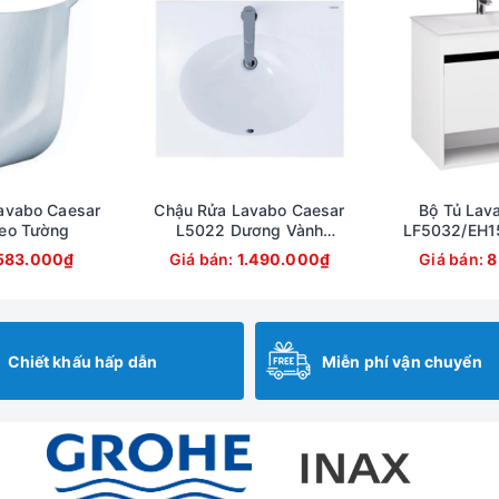
avabo Caesar
Chậu Rửa Lavabo Caesar
Bộ Tủ Lav
eo Tường
L5022 Dương Vành
LF5032/EH1
500x420 mm
Tường 7
583.000₫
Giá bán:
1.490.000₫
Giá bán:
8
Chiết khấu hấp dẫn
Miễn phí vận chuyển