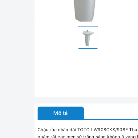
Mô tả
Chậu rửa chân dài TOTO LW908CKS/908F Thương
phẩm rất cao men sứ trắng sáng không ố vàng 