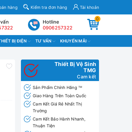
bán hàng
Kiểm tra đơn hàng
Tài khoản
0
 vấn
Hotline
57322
0906257322
THIẾT BỊ ĐIỆN
TƯ VẤN
KHUYẾN MÃI
Thiết Bị Vệ Sinh
TMG
Cam kết
Sản Phẩm Chính Hãng
TM
Giao Hàng Trên Toàn Quốc
Cam Kết Giá Rẻ Nhất Thị
Trường
Cam Kết Bảo Hành Nhanh,
Thuận Tiện