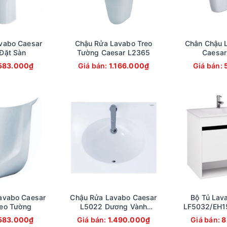
vabo Caesar
Chậu Rửa Lavabo Treo
Chân Chậu 
Đặt Sàn
Tường Caesar L2365
Caesar
583.000₫
Giá bán:
1.166.000₫
Giá bán:
avabo Caesar
Chậu Rửa Lavabo Caesar
Bộ Tủ Lav
eo Tường
L5022 Dương Vành
LF5032/EH1
500x420 mm
Tường 7
583.000₫
Giá bán:
1.490.000₫
Giá bán:
8