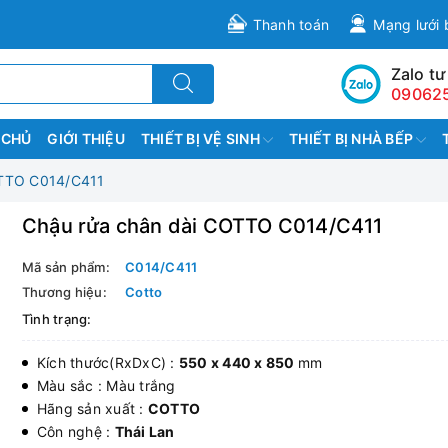
Thanh toán
Mạng lưới 
Zalo tư
09062
 CHỦ
GIỚI THIỆU
THIẾT BỊ VỆ SINH
THIẾT BỊ NHÀ BẾP
OTTO C014/C411
Chậu rửa chân dài COTTO C014/C411
Mã sản phẩm:
C014/C411
Thương hiệu:
Cotto
Tình trạng:
Kích thước(RxDxC) :
550 x 440 x 850
mm
Màu sắc : Màu trắng
Hãng sản xuất :
COTTO
Côn nghệ :
Thái Lan