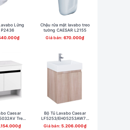
Lavabo Lửng
Chậu rửa mặt lavabo treo
 P2436
tường CAESAR L2155
540.000₫
Giá bán:
670.000₫
abo Caesar
Bộ Tủ Lavabo Caesar
5032AV Treo
LF5253/EH05253AW7V
50x500mm
Treo Tường 500x450mm
.154.000₫
Giá bán:
5.206.000₫