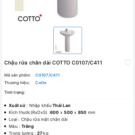
Chậu rửa chân dài COTTO C0107/C411
Mã sản phẩm:
C0107/C411
Thương hiệu:
Cotto
Tình trạng:
Xuất xứ
: Nhập khẩu
Thái Lan
Kích thước(RxDxS) :
600
x
500
x
850
mm
Loại : Chậu rửa mặt chân dài
Màu :
Trắng
Trọng lượng :
27
kg