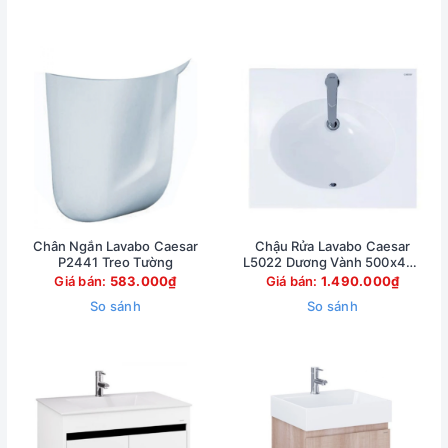
Chân Ngắn Lavabo Caesar
Chậu Rửa Lavabo Caesar
P2441 Treo Tường
L5022 Dương Vành 500x420
mm
Giá bán:
583.000₫
Giá bán:
1.490.000₫
So sánh
So sánh