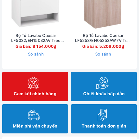
Bộ Tủ Lavabo Caesar
Bộ Tủ Lavabo Caesar
LF5032/EH15032AV Treo
LF5253/EH05253AW7V Treo
Tường 750x500mm
Tường 500x450mm
Giá bán:
8.154.000₫
Giá bán:
5.206.000₫
So sánh
So sánh
Cam kết chính hãng
Chiết khấu hấp dẫn
Miễn phí vận chuyển
Thanh toán đơn giản