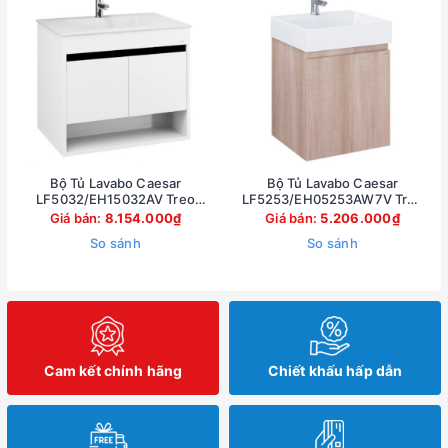
Bộ Tủ Lavabo Caesar
Bộ Tủ Lavabo Caesar
LF5032/EH15032AV Treo
LF5253/EH05253AW7V Treo
Tường 750x500mm
Tường 500x450mm
Giá bán:
8.154.000₫
Giá bán:
5.206.000₫
So sánh
So sánh
Cam kết chính hãng
Chiết khấu hấp dẫn