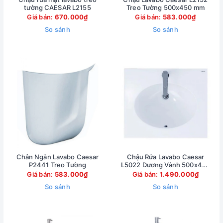
tường CAESAR L2155
Treo Tường 500x450 mm
Giá bán:
670.000₫
Giá bán:
583.000₫
So sánh
So sánh
Chân Ngắn Lavabo Caesar
Chậu Rửa Lavabo Caesar
P2441 Treo Tường
L5022 Dương Vành 500x420
mm
Giá bán:
583.000₫
Giá bán:
1.490.000₫
So sánh
So sánh