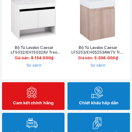
Bộ Tủ Lavabo Caesar
Bộ Tủ Lavabo Caesar
LF5032/EH15032AV Treo
LF5253/EH05253AW7V Treo
Tường 750x500mm
Tường 500x450mm
Giá bán:
8.154.000₫
Giá bán:
5.206.000₫
So sánh
So sánh
Cam kết chính hãng
Chiết khấu hấp dẫn