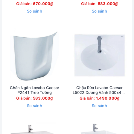
Giá bán:
670.000₫
Giá bán:
583.000₫
So sánh
So sánh
Chân Ngắn Lavabo Caesar
Chậu Rửa Lavabo Caesar
P2441 Treo Tường
L5022 Dương Vành 500x420
mm
Giá bán:
583.000₫
Giá bán:
1.490.000₫
So sánh
So sánh