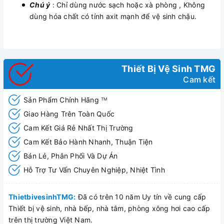
Chú ý
: Chỉ dùng nước sạch hoặc xà phòng , Không
dùng hóa chất có tính axit mạnh để vệ sinh chậu.
Thiết Bị Vệ Sinh TMG
Cam kết
Sản Phẩm Chính Hãng
TM
Giao Hàng Trên Toàn Quốc
Cam Kết Giá Rẻ Nhất Thị Trường
Cam Kết Bảo Hành Nhanh, Thuận Tiện
Bán Lẻ, Phân Phối Và Dự Án
Hỗ Trợ Tư Vấn Chuyên Nghiệp, Nhiệt Tình
ThietbivesinhTMG:
Đã có trên 10 năm Uy tín về cung cấp
Thiết bị vệ sinh, nhà bếp, nhà tắm, phòng xông hơi cao cấp
trên thị trường Việt Nam.