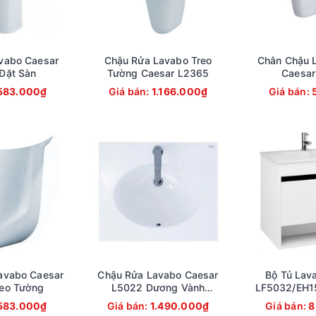
vabo Caesar
Chậu Rửa Lavabo Treo
Chân Chậu 
Đặt Sàn
Tường Caesar L2365
Caesar
583.000₫
Giá bán:
1.166.000₫
Giá bán:
avabo Caesar
Chậu Rửa Lavabo Caesar
Bộ Tủ Lav
eo Tường
L5022 Dương Vành
LF5032/EH1
500x420 mm
Tường 7
583.000₫
Giá bán:
1.490.000₫
Giá bán:
8