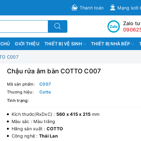
Thanh toán
Mạng lưới 
Zalo tư
09062
 CHỦ
GIỚI THIỆU
THIẾT BỊ VỆ SINH
THIẾT BỊ NHÀ BẾP
TTO C007
Chậu rửa âm bàn COTTO C007
Mã sản phẩm:
C007
Thương hiệu:
Cotto
Tình trạng:
Kích thước(RxDxC) :
560 x 415 x 215
mm
Màu sắc : Màu trắng
Hãng sản xuất :
COTTO
Công nghệ :
Thái Lan