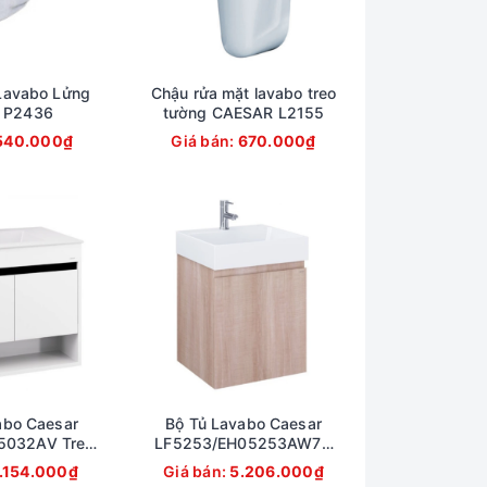
Lavabo Lửng
Chậu rửa mặt lavabo treo
 P2436
tường CAESAR L2155
540.000₫
Giá bán:
670.000₫
abo Caesar
Bộ Tủ Lavabo Caesar
5032AV Treo
LF5253/EH05253AW7V
50x500mm
Treo Tường 500x450mm
.154.000₫
Giá bán:
5.206.000₫