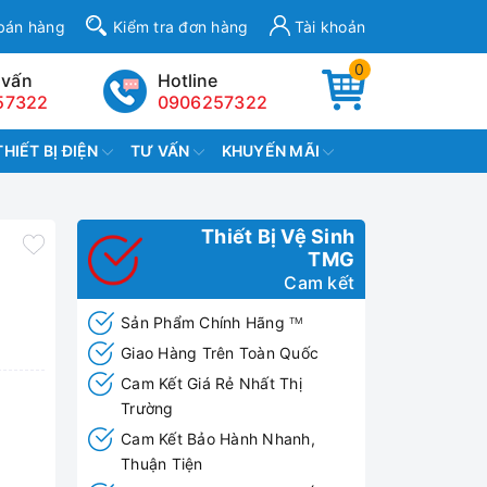
bán hàng
Kiểm tra đơn hàng
Tài khoản
0
 vấn
Hotline
57322
0906257322
THIẾT BỊ ĐIỆN
TƯ VẤN
KHUYẾN MÃI
Thiết Bị Vệ Sinh
TMG
Cam kết
Sản Phẩm Chính Hãng
TM
Giao Hàng Trên Toàn Quốc
Cam Kết Giá Rẻ Nhất Thị
Trường
Cam Kết Bảo Hành Nhanh,
Thuận Tiện