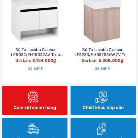
Bộ Tủ Lavabo Caesar
Bộ Tủ Lavabo Caesar
LF5032/EH15032AV Treo
LF5253/EH05253AW7V Treo
Tường 750x500mm
Tường 500x450mm
Giá bán:
8.154.000₫
Giá bán:
5.206.000₫
So sánh
So sánh
Cam kết chính hãng
Chiết khấu hấp dẫn