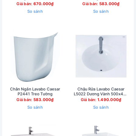
Giá bán:
670.000₫
Giá bán:
583.000₫
So sánh
So sánh
Chân Ngắn Lavabo Caesar
Chậu Rửa Lavabo Caesar
P2441 Treo Tường
L5022 Dương Vành 500x420
mm
Giá bán:
583.000₫
Giá bán:
1.490.000₫
So sánh
So sánh