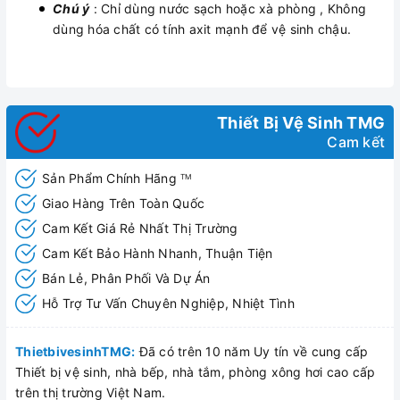
Chú ý
: Chỉ dùng nước sạch hoặc xà phòng , Không
dùng hóa chất có tính axit mạnh để vệ sinh chậu.
Thiết Bị Vệ Sinh TMG
Cam kết
Sản Phẩm Chính Hãng
TM
Giao Hàng Trên Toàn Quốc
Cam Kết Giá Rẻ Nhất Thị Trường
Cam Kết Bảo Hành Nhanh, Thuận Tiện
Bán Lẻ, Phân Phối Và Dự Án
Hỗ Trợ Tư Vấn Chuyên Nghiệp, Nhiệt Tình
ThietbivesinhTMG:
Đã có trên 10 năm Uy tín về cung cấp
Thiết bị vệ sinh, nhà bếp, nhà tắm, phòng xông hơi cao cấp
trên thị trường Việt Nam.