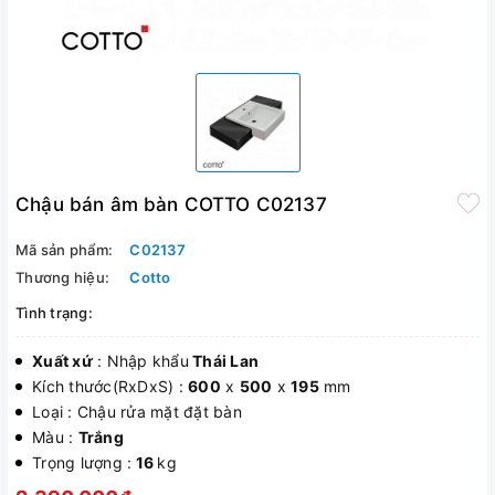
Chậu bán âm bàn COTTO C02137
Mã sản phẩm:
C02137
Thương hiệu:
Cotto
Tình trạng:
Xuất xứ
: Nhập khẩu
Thái Lan
Kích thước(RxDxS) :
600
x
500
x
195
mm
Loại : Chậu rửa mặt đặt bàn
Màu :
Trắng
Trọng lượng :
16
kg