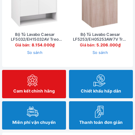
Bộ Tủ Lavabo Caesar
Bộ Tủ Lavabo Caesar
LF5032/EH15032AV Treo
LF5253/EH05253AW7V Treo
Tường 750x500mm
Tường 500x450mm
Giá bán:
8.154.000₫
Giá bán:
5.206.000₫
So sánh
So sánh
Cam kết chính hãng
Chiết khấu hấp dẫn
Miễn phí vận chuyển
Thanh toán đơn giản