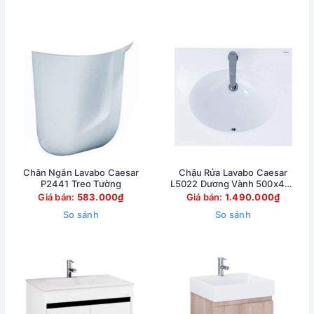
Chân Ngắn Lavabo Caesar
Chậu Rửa Lavabo Caesar
P2441 Treo Tường
L5022 Dương Vành 500x420
mm
Giá bán:
583.000₫
Giá bán:
1.490.000₫
So sánh
So sánh