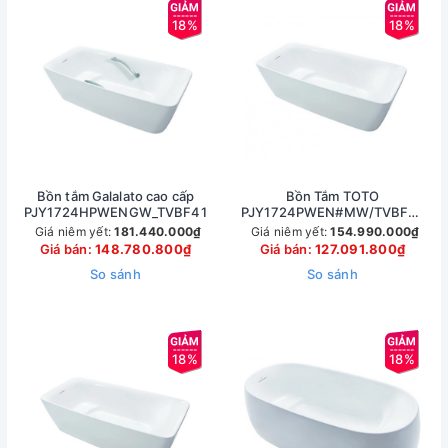
18%
18%
Bồn tắm Galalato cao cấp
Bồn Tắm TOTO
PJY1724HPWENGW_TVBF412
PJY1724PWEN#MW/TVBF412
Đá Cẩm Thạch 1.7M
Giá niêm yết:
181.440.000₫
Giá niêm yết:
154.990.000₫
Giá bán:
148.780.800₫
Giá bán:
127.091.800₫
So sánh
So sánh
18%
18%