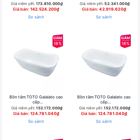
Men
Tay Vịn
Giá niêm yết:
173.810.000₫
Giá niêm yết:
52.341.000₫
Giá bán:
142.524.200₫
Giá bán:
42.919.620₫
So sánh
So sánh
18%
18%
Bồn tắm TOTO Galalato cao
Bồn tắm TOTO Galalato cao
cấp
cấp
PJY1734PWENMW_TVBF412
PJY1734PWENGW_TVBF412
Giá niêm yết:
152.172.000₫
Giá niêm yết:
152.172.000₫
Giá bán:
124.781.040₫
Giá bán:
124.781.040₫
So sánh
So sánh