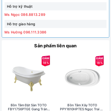
Hỗ trợ kỹ thuật
Ms Ngọc 086.8813.289
Hỗ trợ giao hàng
Ms Hường 096.111.3386
Sản phẩm liên quan
18%
18%
Bồn Tắm Đặt Sàn TOTO
Bồn Tắm Xây TOTO
FBY1756PTGE Gang Tráng
PPY1610HPTES Ngọc Trai Có