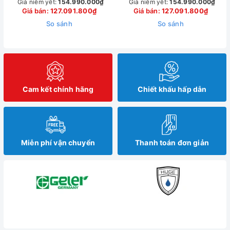
Đá Cẩm Thạch 1.7M
Đá Cẩm Thạch 1.7M
Giá niêm yết:
154.990.000₫
Giá niêm yết:
154.990.000₫
Giá bán:
127.091.800₫
Giá bán:
127.091.800₫
So sánh
So sánh
Cam kết chính hãng
Chiết khấu hấp dẫn
Miễn phí vận chuyển
Thanh toán đơn giản