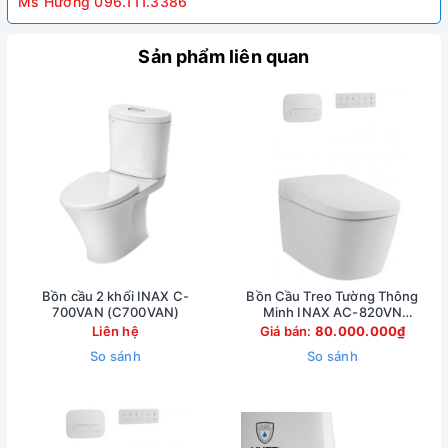
Ms Hường 096.111.3386
Sản phẩm liên quan
Bồn cầu 2 khối INAX C-
Bồn Cầu Treo Tường Thông
700VAN (C700VAN)
Minh INAX AC-820VN
(AC820VN)
Liên hệ
Giá bán:
80.000.000₫
So sánh
So sánh