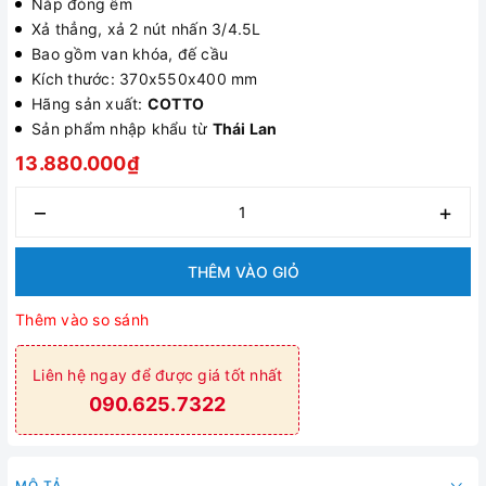
Nắp đóng êm
Xả thẳng, xả 2 nút nhấn 3/4.5L
Bao gồm van khóa, đế cầu
Kích thước: 370x550x400 mm
Hãng sản xuất:
COTTO
Sản phẩm nhập khẩu từ
Thái Lan
13.880.000₫
–
+
THÊM VÀO GIỎ
Thêm vào so sánh
Liên hệ ngay để được giá tốt nhất
090.625.7322
MÔ TẢ