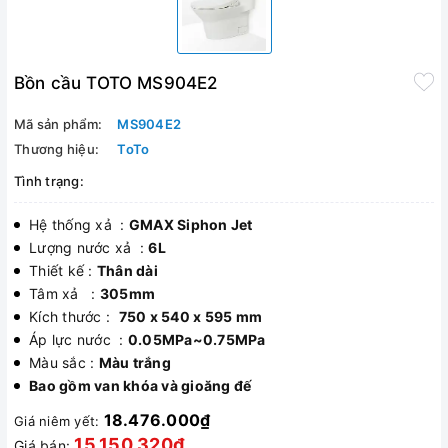
Bồn cầu TOTO MS904E2
Mã sản phẩm:
MS904E2
Thương hiệu:
ToTo
Tình trạng:
Hệ thống xả :
GMAX Siphon Jet
Lượng nước xả :
6L
Thiết kế :
Thân dài
Tâm xả :
305mm
Kích thước :
750 x 540 x 595 mm
Áp lực nước :
0.05MPa~0.75MPa
Màu sắc :
Màu trắng
Bao gồm van khóa và gioăng đế
18.476.000₫
Giá niêm yết:
15.150.320₫
Giá bán: