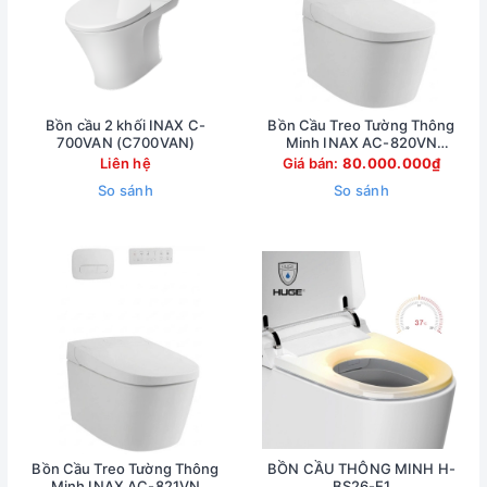
Bồn cầu 2 khối INAX C-
Bồn Cầu Treo Tường Thông
700VAN (C700VAN)
Minh INAX AC-820VN
(AC820VN)
Liên hệ
Giá bán:
80.000.000₫
So sánh
So sánh
Bồn Cầu Treo Tường Thông
BỒN CẦU THÔNG MINH H-
Minh INAX AC-821VN
BS26-E1