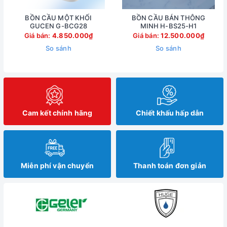
BỒN CẦU MỘT KHỐI
BỒN CẦU BÁN THÔNG
GUCEN G-BCG28
MINH H-BS25-H1
Giá bán:
4.850.000₫
Giá bán:
12.500.000₫
So sánh
So sánh
Cam kết chính hãng
Chiết khấu hấp dẫn
Miễn phí vận chuyển
Thanh toán đơn giản