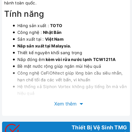
hành toàn quốc.
Tính năng
Hãng sản xuất :
TOTO
Công nghệ :
Nhật Bản
Sản xuất tại :
Việt Nam
Nắp sản xuất tại Malaysia.
Thiết kế nguyên khối sang trọng
Nắp đóng êm
kèm vòi rửa nước lạnh TCW1211A
Bề mặt nước rộng giúp ngăn mùi hiệu quả
Công nghệ CeFiONtect giúp lòng bàn cầu siêu nhẵn,
hạn chế tối đa các vết bẩn, vi khuẩn
Hệ thống xả Siphon Vortex không gây tiếng ồn mà vẫn
hiệu quả
Bộ xả cao cấp bằng đồng thau
Xem thêm
Thiết Bị Vệ Sinh TMG