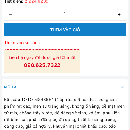
Tiết kiệm:
2.224.620₫
–
+
THÊM VÀO GIỎ
Thêm vào so sánh
Liên hệ ngay để được giá tốt nhất
090.625.7322
MÔ TẢ
Bồn cầu TOTO MS436E4 (Nắp rửa cơ) có chất lượng sản
phẩm rất cao, men sứ trắng sáng, không ố vàng, bề mặt men
sứ mịn, chống trầy xước, dễ dàng vệ sinh, xả êm, phụ kiện
rất bền, sản phẩm đồng bộ đa dạng, thiết kế sang trọng,
đẳng cấp, giá cả hợp lý, khuyến mại chiết khấu cao, bảo