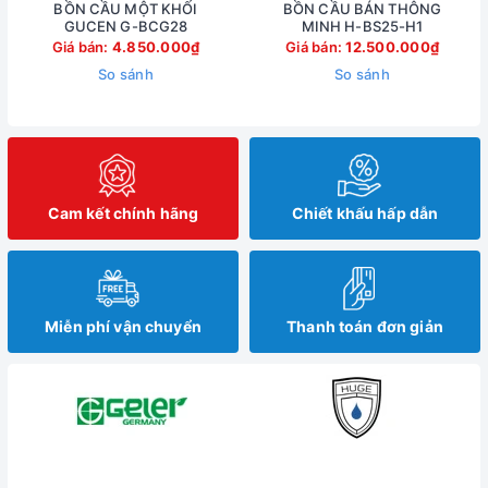
BỒN CẦU MỘT KHỐI
BỒN CẦU BÁN THÔNG
GUCEN G-BCG28
MINH H-BS25-H1
Giá bán:
4.850.000₫
Giá bán:
12.500.000₫
So sánh
So sánh
Cam kết chính hãng
Chiết khấu hấp dẫn
Miễn phí vận chuyển
Thanh toán đơn giản