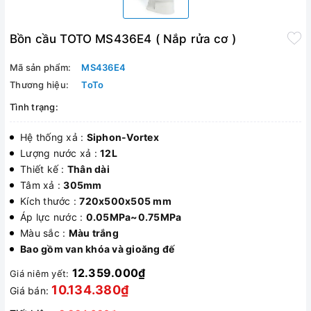
Bồn cầu TOTO MS436E4 ( Nắp rửa cơ )
Mã sản phẩm:
MS436E4
Thương hiệu:
ToTo
Tình trạng:
Hệ thống xả :
Siphon-Vortex
Lượng nước xả :
12L
Thiết kế :
Thân dài
Tâm xả :
305mm
Kích thước :
720x500x505 mm
Áp lực nước :
0.05MPa~0.75MPa
Màu sắc :
Màu trắng
Bao gồm van khóa và gioăng đế
12.359.000₫
Giá niêm yết:
10.134.380₫
Giá bán: