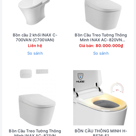
Bồn cầu 2 khối INAX C-
Bồn Cầu Treo Tường Thông
700VAN (C700VAN)
Minh INAX AC-820VN
(AC820VN)
Liên hệ
Giá bán:
80.000.000₫
So sánh
So sánh
Bồn Cầu Treo Tường Thông
BỒN CẦU THÔNG MINH H-
Minh INAX AC-821VN
BS26-E1