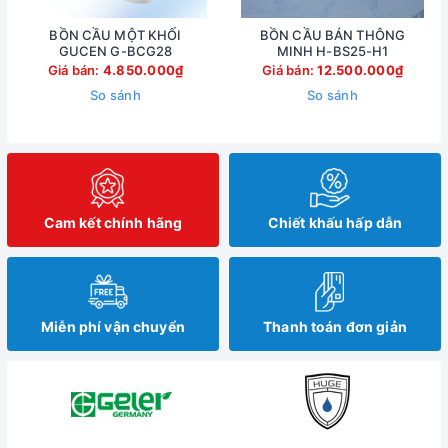
BỒN CẦU MỘT KHỐI
BỒN CẦU BÁN THÔNG
GUCEN G-BCG28
MINH H-BS25-H1
Giá bán:
4.850.000₫
Giá bán:
12.500.000₫
So sánh
So sánh
Cam kết chính hãng
Chiết khấu hấp dẫn
Miễn phí vận chuyển
Thanh toán đơn giản