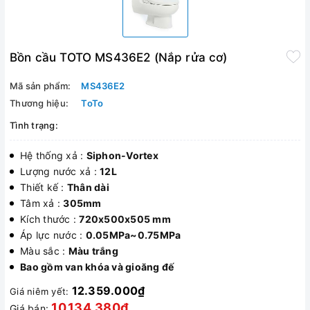
Bồn cầu TOTO MS436E2 (Nắp rửa cơ)
Mã sản phẩm:
MS436E2
Thương hiệu:
ToTo
Tình trạng:
Hệ thống xả :
Siphon-Vortex
Lượng nước xả :
12L
Thiết kế :
Thân dài
Tâm xả :
305mm
Kích thước :
720x500x505 mm
Áp lực nước :
0.05MPa~0.75MPa
Màu sắc :
Màu trắng
Bao gồm van khóa và gioăng đế
12.359.000₫
Giá niêm yết:
10.134.380₫
Giá bán: