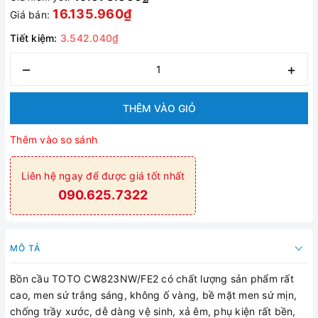
16.135.960₫
Giá bán:
Tiết kiệm:
3.542.040₫
–
+
THÊM VÀO GIỎ
Thêm vào so sánh
Liên hệ ngay để được giá tốt nhất
090.625.7322
MÔ TẢ
Bồn cầu TOTO CW823NW/FE2 có chất lượng sản phẩm rất
cao, men sứ trắng sáng, không ố vàng, bề mặt men sứ mịn,
chống trầy xước, dễ dàng vệ sinh, xả êm, phụ kiện rất bền,