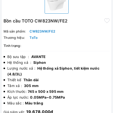
Bồn cầu TOTO CW823NW/FE2
Mã sản phẩm:
CW823NW/FE2
Thương hiệu:
ToTo
Tình trạng:
Bộ sưu tập :
AVANTE
Hệ thống xả :
Siphon
Lượng nước xả :
Hệ thống xả Siphon, tiết kiệm nước
(4.8/3L)
Thiết kế
Thân dài
Tâm xả :
305 mm
Kích thước:
745 x 500 x 595 mm
Áp lực nước:
0.05MPa~0.75MPa
Màu sắc :
Màu trắng
19.678.000₫
Giá niêm yết: