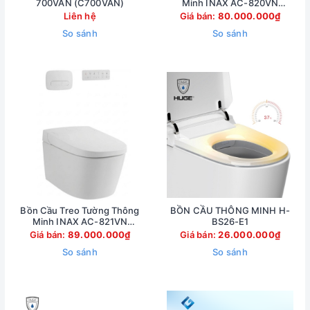
700VAN (C700VAN)
Minh INAX AC-820VN
(AC820VN)
Liên hệ
Giá bán:
80.000.000₫
So sánh
So sánh
Bồn Cầu Treo Tường Thông
BỒN CẦU THÔNG MINH H-
Minh INAX AC-821VN
BS26-E1
(AC821VN)
Giá bán:
89.000.000₫
Giá bán:
26.000.000₫
So sánh
So sánh