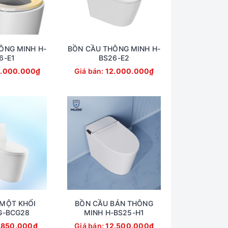
ÔNG MINH H-
BỒN CẦU THÔNG MINH H-
6-E1
BS26-E2
.000.000₫
Giá bán:
12.000.000₫
MỘT KHỐI
BỒN CẦU BÁN THÔNG
G-BCG28
MINH H-BS25-H1
.850.000₫
Giá bán:
12.500.000₫