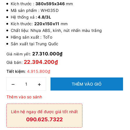
Kích thước :
380x595x346
mm
Mã sản phẩm : WH035D
Hệ thống xả
: 4.8/3L
Kích thước:
220x150x11
mm
Chất liệu: Nhựa ABS, kính, nút nhấn màu trắng
Hãng sản xuất : ToTo
Sản xuất tại Trung Quốc
27.310.000₫
Giá niêm yết:
22.394.200₫
Giá bán:
Tiết kiệm:
4.915.800₫
–
+
THÊM VÀO GIỎ
Thêm vào so sánh
Liên hệ ngay để được giá tốt nhất
090.625.7322