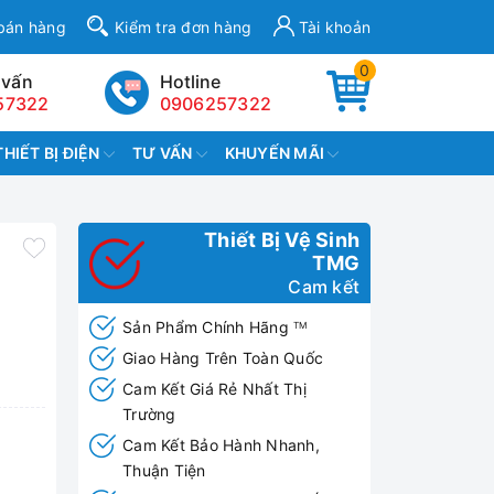
bán hàng
Kiểm tra đơn hàng
Tài khoản
0
 vấn
Hotline
57322
0906257322
THIẾT BỊ ĐIỆN
TƯ VẤN
KHUYẾN MÃI
Thiết Bị Vệ Sinh
TMG
Cam kết
Sản Phẩm Chính Hãng
TM
Giao Hàng Trên Toàn Quốc
Cam Kết Giá Rẻ Nhất Thị
Trường
Cam Kết Bảo Hành Nhanh,
Thuận Tiện