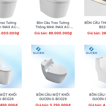
reo Tường
Bồn Cầu Treo Tường
BỒN CẦU TH
h INAX AC-
Thông Minh INAX AC-
BS2
AC820VN)
821VN (AC821VN)
.000.000₫
Giá bán:
89.000.000₫
Giá bán:
26
MỘT KHỐI
BỒN CẦU MỘT KHỐI
BỒN CẦU 
G-BCG26
GUCEN G-BCG29
GUCEN 
.850.000₫
Giá bán:
5.250.000₫
Giá bán:
4