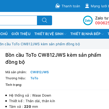
Thanh toán
Mạng lưới 
Zalo tư
09062
 CHỦ
GIỚI THIỆU
THIẾT BỊ VỆ SINH
THIẾT BỊ NHÀ BẾP
ồn cầu ToTo CW812JWS kèm sản phẩm đồng bộ
Bồn cầu ToTo CW812JWS kèm sản phẩm
đồng bộ
Mã sản phẩm:
CW812JWS
Thương hiệu:
ToTo
Tình trạng:
Hệ thống xả : Wase Down
Thiết kế : Thân dài, thân kín
Tâm xả :
220
mm