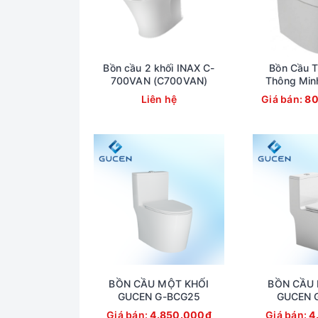
Bồn cầu 2 khối INAX C-
Bồn Cầu T
700VAN (C700VAN)
Thông Min
820VN (
Liên hệ
Giá bán:
80
BỒN CẦU MỘT KHỐI
BỒN CẦU 
GUCEN G-BCG25
GUCEN 
Giá bán:
4.850.000₫
Giá bán:
4