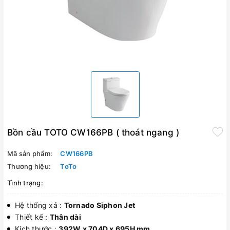
Bồn cầu TOTO CW166PB ( thoát ngang )
Mã sản phẩm:
CW166PB
Thương hiệu:
ToTo
Tình trạng:
Hệ thống xả :
Tornado Siphon Jet
Thiết kế :
Thân dài
Kích thước :
392W x 704D x 695H mm