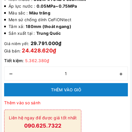
Áp lực nước :
0.05MPa~0.75MPa
Màu sắc :
Màu trắng
Men sứ chống dính CeFiONtect
Tâm xả:
180mm (thoát ngang)
Sản xuất tại :
Trung Quốc
29.791.000₫
Giá niêm yết:
24.428.620₫
Giá bán:
Tiết kiệm:
5.362.380₫
–
+
THÊM VÀO GIỎ
Thêm vào so sánh
Liên hệ ngay để được giá tốt nhất
090.625.7322