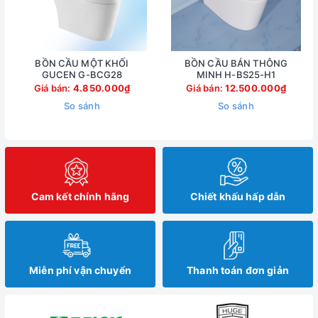
BỒN CẦU MỘT KHỐI
BỒN CẦU BÁN THÔNG
GUCEN G-BCG28
MINH H-BS25-H1
Giá bán:
4.850.000₫
Giá bán:
12.500.000₫
So sánh
So sánh
Cam kết chính hãng
Chiết khấu hấp dẫn
Miễn phí vận chuyển
Thanh toán đơn giản