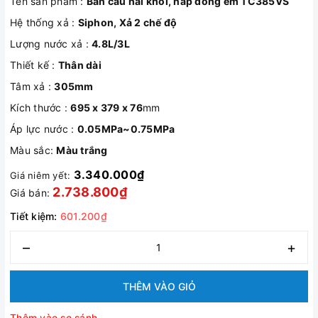
Tên sản phẩm :
Bàn cầu hai khối, nắp đóng êm
TC385VS
Hệ thống xả :
Siphon, Xả 2 chế độ
Lượng nước xả :
4.8L/3L
Thiết kế :
Thân dài
Tâm xả :
305mm
Kích thước :
695 x 379 x 76
mm
Áp lực nước :
0.05MPa~0.75MPa
Màu sắc:
Màu trắng
3.340.000₫
Giá niêm yết:
2.738.800₫
Giá bán:
Tiết kiệm:
601.200₫
–
+
THÊM VÀO GIỎ
Thêm vào so sánh