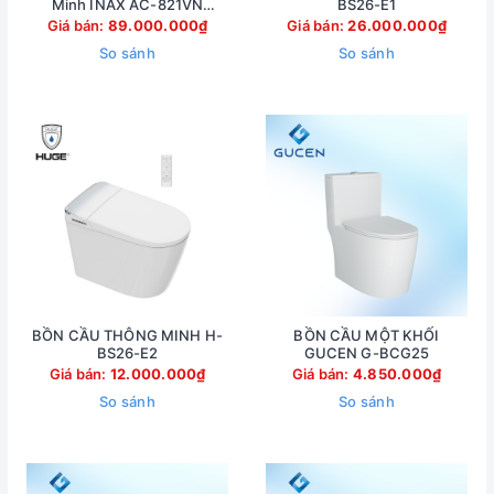
Minh INAX AC-821VN
BS26-E1
(AC821VN)
Giá bán:
89.000.000₫
Giá bán:
26.000.000₫
So sánh
So sánh
BỒN CẦU THÔNG MINH H-
BỒN CẦU MỘT KHỐI
BS26-E2
GUCEN G-BCG25
Giá bán:
12.000.000₫
Giá bán:
4.850.000₫
So sánh
So sánh