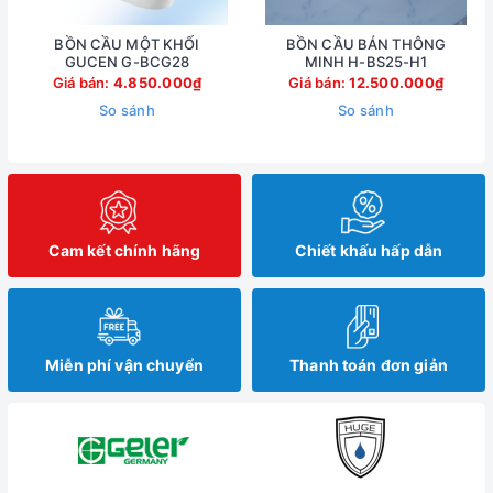
BỒN CẦU MỘT KHỐI
BỒN CẦU BÁN THÔNG
GUCEN G-BCG28
MINH H-BS25-H1
Giá bán:
4.850.000₫
Giá bán:
12.500.000₫
So sánh
So sánh
Cam kết chính hãng
Chiết khấu hấp dẫn
Miễn phí vận chuyển
Thanh toán đơn giản