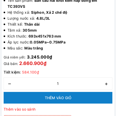
Tên sản phẩm:
Bàn cầu hai khối kèm nắp đóng êm
TC393VS
Hệ thống xả:
Siphon, Xả 2 chế độ
Lượng nước xả:
4.8L/3L
Thiết kế:
Thân dài
Tâm xả:
305mm
Kích thước:
693x451x763 mm
Áp lực nước:
0.05MPa~0.75MPa
Màu sắc:
Màu trắng
3.245.000₫
Giá niêm yết:
2.660.900₫
Giá bán:
Tiết kiệm:
584.100₫
–
+
THÊM VÀO GIỎ
Thêm vào so sánh