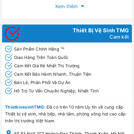
bàn cầu thông minh thế hệ mới nhất của thương hiệu Huge,
Xem thêm
ngoài việc sở hữu những tính năng cơ bản, bàn cầu thông
minh H-BS2089 được trang bị thêm nhiều những tính năng
đặc biệt so với những sản phẩm bàn cầu thông minh bình
Thiết Bị Vệ Sinh TMG
thường, H-BS2089 giúp người dùng có đươc những trải
Cam kết
nghiệm đỉnh cao với tiện nghi vượt trội và kiểu dáng được
thiết kế sang trọng, tinh tế. H-BS2089 hứa hẹn sẽ là một
Sản Phẩm Chính Hãng
TM
trong những lựa chọn hàng đầu của giới thượng lưu đối với
Giao Hàng Trên Toàn Quốc
sản phẩm thiết bị vệ sinh cao cấp.
Cam Kết Giá Rẻ Nhất Thị Trường
Cam Kết Bảo Hành Nhanh, Thuận Tiện
Bán Lẻ, Phân Phối Và Dự Án
Hỗ Trợ Tư Vấn Chuyên Nghiệp, Nhiệt Tình
ThietbivesinhTMG:
Đã có trên 10 năm Uy tín về cung cấp
Thiết bị vệ sinh, nhà bếp, nhà tắm, phòng xông hơi cao cấp
trên thị trường Việt Nam.
Số 61 Ngõ 102 Hoàng Đạo Thành, Thanh Xuân, Hà Nội