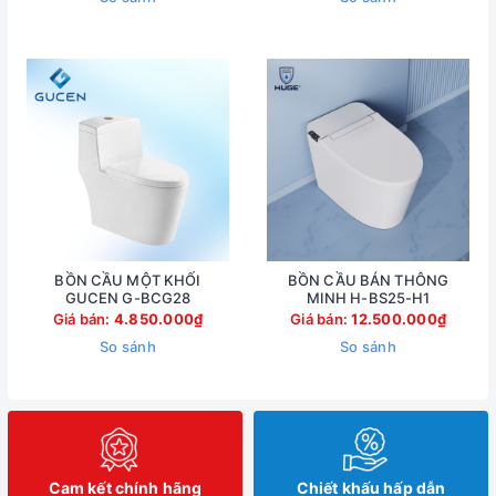
BỒN CẦU MỘT KHỐI
BỒN CẦU BÁN THÔNG
GUCEN G-BCG28
MINH H-BS25-H1
Giá bán:
4.850.000₫
Giá bán:
12.500.000₫
So sánh
So sánh
Cam kết chính hãng
Chiết khấu hấp dẫn