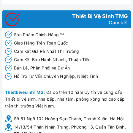
Ghế ngồi sưởi ấm và kháng khuẩn
Màn hình hiển thị LED HD
Điều khiển từ xa hoặc nút đa chức năng.
Thiết Bị Vệ Sinh TMG
Áp lực nước tiêu chuẩn 0.1-1.0Mpa
Cam kết
Chế độ xả hút nhanh và mạnh (tích hợp tạo bọt, khử
mùi, khử khuẩn, chống bắn nước) cuốn trôi tất cả các
Sản Phẩm Chính Hãng
TM
vết bẩn chỉ trong 1 lần xả.
Giao Hàng Trên Toàn Quốc
Cam Kết Giá Rẻ Nhất Thị Trường
Cam Kết Bảo Hành Nhanh, Thuận Tiện
Bán Lẻ, Phân Phối Và Dự Án
Hỗ Trợ Tư Vấn Chuyên Nghiệp, Nhiệt Tình
ThietbivesinhTMG:
Đã có trên 10 năm Uy tín về cung cấp
Thiết bị vệ sinh, nhà bếp, nhà tắm, phòng xông hơi cao cấp
trên thị trường Việt Nam.
Số 61 Ngõ 102 Hoàng Đạo Thành, Thanh Xuân, Hà Nội
14/13/54 Thân Nhân Trung, Phường 13, Quận Tân Bình,