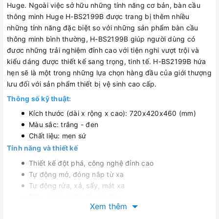
Huge. Ngoài việc sở hữu những tính năng cơ bản, bàn cầu
thông minh Huge H-BS2199B được trang bị thêm nhiều
những tính năng đặc biệt so với những sản phẩm bàn cầu
thông minh bình thường, H-BS2199B giúp người dùng có
đươc những trải nghiệm đỉnh cao với tiện nghi vượt trội và
kiểu dáng được thiết kế sang trọng, tinh tế. H-BS2199B hứa
hẹn sẽ là một trong những lựa chọn hàng đầu của giới thượng
lưu đối với sản phẩm thiết bị vệ sinh cao cấp.
Thông số kỹ thuật:
Kích thước (dài x rộng x cao): 720x420x460 (mm)
Màu sắc: trắng - đen
Chất liệu: men sứ
Tính năng và thiết kế
Thiết kế đột phá, công nghệ đỉnh cao
Tự động mở, đóng nắp từ xa
Tự động rửa, xả, sấy, mát xa
Điều chỉnh nhiệt độ gió sấy
Xem thêm
Điều chỉnh nhiệt, mức độ nước