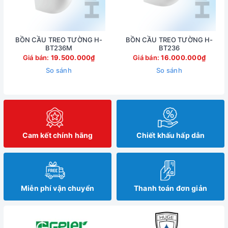
BỒN CẦU TREO TƯỜNG H-
BỒN CẦU TREO TƯỜNG H-
BT236M
BT236
Giá bán:
19.500.000₫
Giá bán:
16.000.000₫
So sánh
So sánh
Cam kết chính hãng
Chiết khấu hấp dẫn
Miễn phí vận chuyển
Thanh toán đơn giản