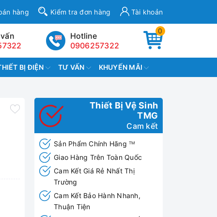
bán hàng
Kiểm tra đơn hàng
Tài khoản
0
 vấn
Hotline
57322
0906257322
THIẾT BỊ ĐIỆN
TƯ VẤN
KHUYẾN MÃI
Thiết Bị Vệ Sinh
TMG
Cam kết
Sản Phẩm Chính Hãng
TM
Giao Hàng Trên Toàn Quốc
Cam Kết Giá Rẻ Nhất Thị
Trường
Cam Kết Bảo Hành Nhanh,
Thuận Tiện