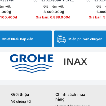
-S32VN
cơ Inax AC-959A + CW-
cơ Inax AC
S15VN
S1
iêm yết:
Giá niêm yết:
Giá n
0.000₫
8.400.000₫
6.89
.100.400₫
Giá bán:
6.888.000₫
Giá bán:
5
Chiết khấu hấp dẫn
Miễn phí vận chuyển
Giới thiệu
Chính sách mua
hàng
Về chúng tôi