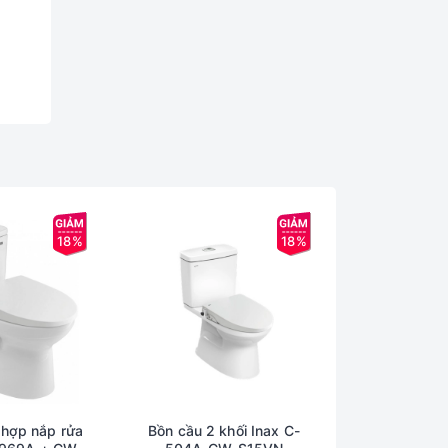
lý môi
18%
18%
 hợp nắp rửa
Bồn cầu 2 khối Inax C-