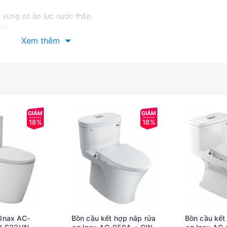
 vùng có áp lực nước thấp
ước
ế về quản lý chất lượng ISO-9001 & Tiêu chuẩn quốc tế về quản 
Xem thêm
a bàn cầu C504
 cạnh, giúp dể dàng vệ sinh
nh mẽ, cuốn trôi mọi vết bẩn
, tính năng mới, tiện nghi cho người sữ dụng
5mm, tạo cảm giác thoải mái khi sữ dụng
18%
18%
g
04 xả nhấn nắp rửa cơ
Inax AC-
Bồn cầu kết hợp nắp rửa
Bồn cầu kết