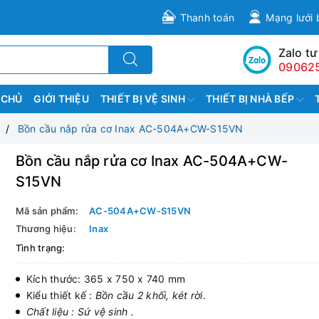
Thanh toán
Mạng lưới 
Zalo tư
09062
 CHỦ
GIỚI THIỆU
THIẾT BỊ VỆ SINH
THIẾT BỊ NHÀ BẾP
Bồn cầu nắp rửa cơ Inax AC-504A+CW-S15VN
Bồn cầu nắp rửa cơ Inax AC-504A+CW-
S15VN
Mã sản phẩm:
AC-504A+CW-S15VN
Thương hiệu:
Inax
Tình trạng:
Kích thước: 365 x 750 x 740 mm
Kiểu thiết kế :
Bồn cầu 2 khối, két rời
.
Chất liệu : Sứ vệ sinh .