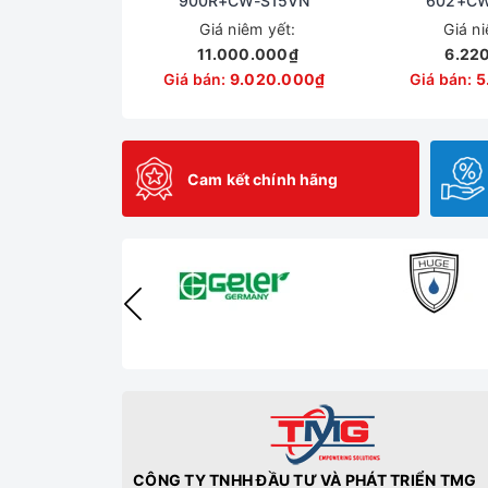
900R+CW-S15VN
602+CW
Giá niêm yết:
Giá n
11.000.000₫
6.22
Giá bán:
9.020.000₫
Giá bán:
5
Cam kết chính hãng
CÔNG TY TNHH ĐẦU TƯ VÀ PHÁT TRIỂN TMG