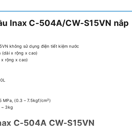
 cầu Inax C-504A/CW-S15VN nắp
N không sử dụng điện tiết kiệm nước
(dài x rộng x cao)
 x rộng x cao)
.0L
 MPa, (0.3 – 7.5kgf/cm²)
 ~ 3kg
 Inax C-504A CW-S15VN