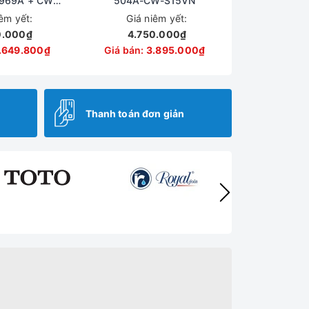
-969A + CW-
504A-CW-S15VN
5VN
iêm yết:
Giá niêm yết:
0.000₫
4.750.000₫
.649.800₫
Giá bán:
3.895.000₫
Thanh toán đơn giản