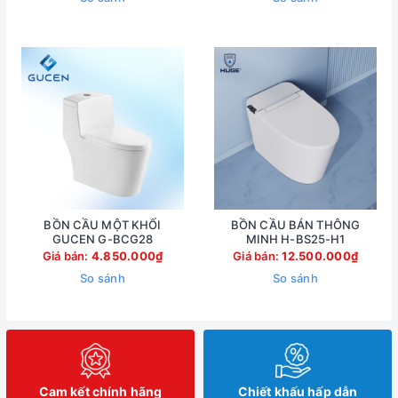
BỒN CẦU MỘT KHỐI
BỒN CẦU BÁN THÔNG
GUCEN G-BCG28
MINH H-BS25-H1
Giá bán:
4.850.000₫
Giá bán:
12.500.000₫
So sánh
So sánh
Cam kết chính hãng
Chiết khấu hấp dẫn