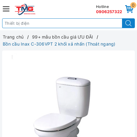
0
Hotline
0906257322
Trang chủ
99+ mẫu bồn cầu giá ƯU ĐÃI
Bồn cầu Inax C-306VPT 2 khối xả nhấn (Thoát ngang)