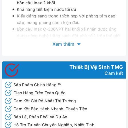
bồn cầu Inax 2 khối.
Khả năng tiết kiệm nước tối ưu
Kiểu dáng sang trọng thích hợp với phòng tắm cao
cấp, mang phong cách hiện đại.
Bồn cầu Inax C-306VPT hai khối xả nhấn được ứng
dụng công nghệ trắng sạch đột phá số 1 trên thế giới
Aqua Ceramic.
Xem thêm
Sản phẩm được bảo hành chính hãng theo quy định
Nắp bồn cầu rơi êm
Kết nối với ống thải bằng cổ ngỗng rời
Thiết Bị Vệ Sinh TMG
Dễ thi công lắp đặt,dễ sử dụng
Cam kết
Sản Phẩm Chính Hãng
TM
Giao Hàng Trên Toàn Quốc
Cam Kết Giá Rẻ Nhất Thị Trường
Cam Kết Bảo Hành Nhanh, Thuận Tiện
Bán Lẻ, Phân Phối Và Dự Án
Hỗ Trợ Tư Vấn Chuyên Nghiệp, Nhiệt Tình