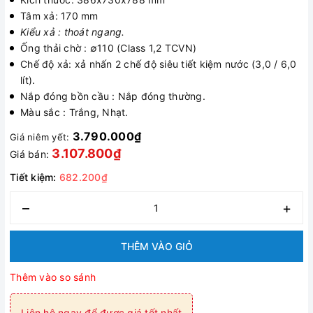
Tâm xả: 170 mm
Kiểu xả : thoát ngang.
Ống thải chờ : ∅110 (Class 1,2 TCVN)
Chế độ xả: xả nhấn 2 chế độ siêu tiết kiệm nước (3,0 / 6,0
lít).
Nắp đóng bồn cầu : Nắp đóng thường.
Màu sắc : Trắng, Nhạt.
3.790.000₫
Giá niêm yết:
3.107.800₫
Giá bán:
Tiết kiệm:
682.200₫
–
+
THÊM VÀO GIỎ
Thêm vào so sánh
Liên hệ ngay để được giá tốt nhất