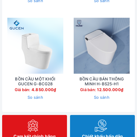
So sánh
So sánh
BỒN CẦU MỘT KHỐI
BỒN CẦU BÁN THÔNG
GUCEN G-BCG28
MINH H-BS25-H1
Giá bán:
4.850.000₫
Giá bán:
12.500.000₫
So sánh
So sánh
Cam kết chính hãng
Chiết khấu hấp dẫn